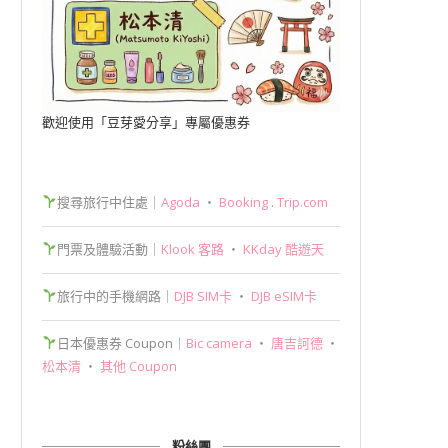
歡迎使用「豆芽愛分享」專屬優惠券
搜尋旅行中住處｜
Agoda
‧
Booking
.
Trip.com
門票及體驗活動｜
Klook 客路
‧
KKday 酷遊天
旅行中的手機網路｜
DJB SIM卡
‧
DJB eSIM卡
日本優惠券 Coupon｜
Bic camera
‧
唐吉訶德
‧
松本清
‧
其他 Coupon
粉絲團