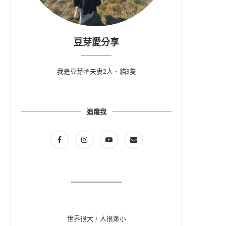
豆芽愛分享
我是豆芽🌱夫妻2人、貓3隻
追蹤我
世界很大，人很渺小