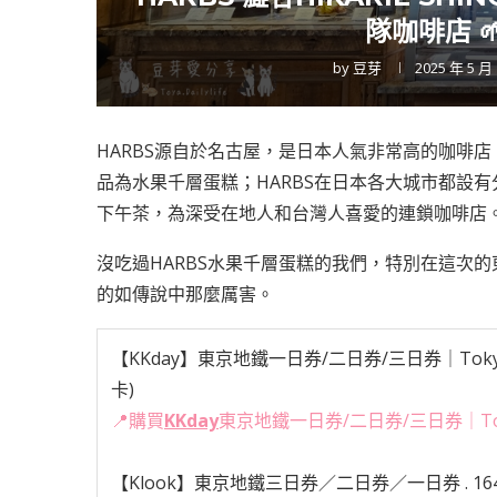
隊咖啡店 
by
豆芽
2025 年 5 月
HARBS源自於名古屋，是日本人氣非常高的咖啡
品為水果千層蛋糕；HARBS在日本各大城市都設
下午茶，為深受在地人和台灣人喜愛的連鎖咖啡店
沒吃過HARBS水果千層蛋糕的我們，特別在這次的
的如傳說中那麼厲害。
【KKday】東京地鐵一日券/二日券/三日券｜Tokyo S
卡)
📍
購買
KKday
東京地鐵一日券/二日券/三日券｜Tokyo 
【Klook】東京地鐵三日券／二日券／一日券
. 