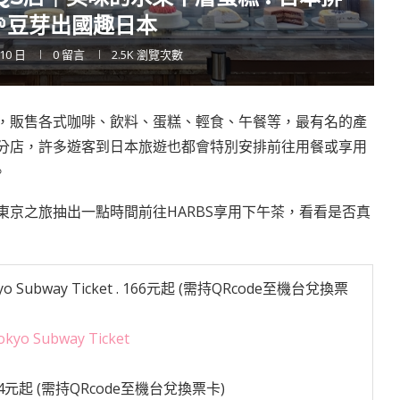
🌱豆芽出國趣日本
 10 日
0 留言
2.5K
瀏覽次數
店，販售各式咖啡、飲料、蛋糕、輕食、午餐等，最有名的產
有分店，許多遊客到日本旅遊也都會特別安排前往用餐或享用
。
東京之旅抽出一點時間前往HARBS享用下午茶，看看是否真
ubway Ticket
. 166元起 (需持QRcode至機台兌換票
Subway Ticket
164元起 (需持QRcode至機台兌換票卡)