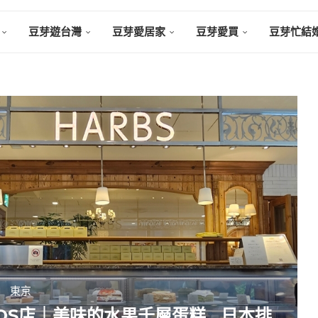
豆芽遊台灣
豆芽愛居家
豆芽愛買
豆芽忙結
東京
HINQS店｜美味的水果千層蛋糕 . 日本排