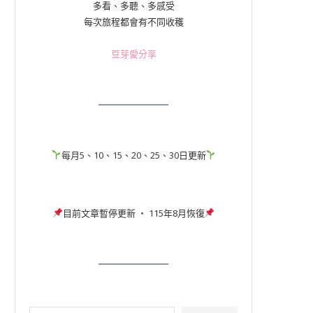
多看、多聽、多感受
每次旅程都會有不同收穫
豆芽愛分享
每月5、10、15、20、25、30日更新
目前文章暫停更新 ‧ 115年8月恢復