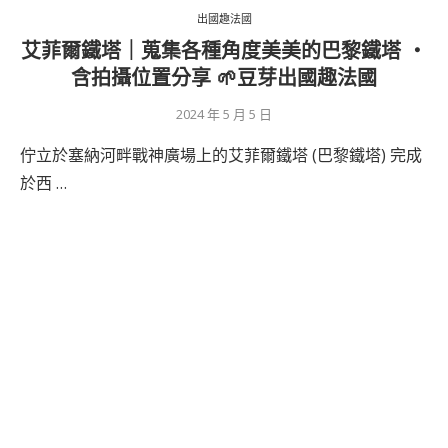
出國趣法國
艾菲爾鐵塔｜蒐集各種角度美美的巴黎鐵塔 ‧
含拍攝位置分享 🌱豆芽出國趣法國
2024 年 5 月 5 日
佇立於塞納河畔戰神廣場上的艾菲爾鐵塔 (巴黎鐵塔) 完成
於西 …