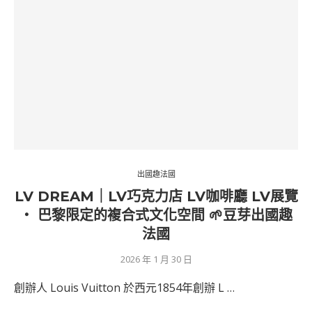
出國趣法國
LV DREAM｜LV巧克力店 LV咖啡廳 LV展覽
‧ 巴黎限定的複合式文化空間 🌱豆芽出國趣
法國
2026 年 1 月 30 日
創辦人 Louis Vuitton 於西元1854年創辦 L …