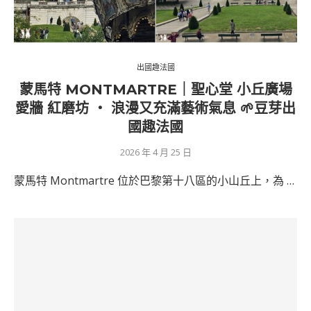
出國趣法國
蒙馬特 MONTMARTRE｜聖心堂 小丘廣場
愛牆 紅磨坊 ‧ 浪漫又充滿藝術氣息 🌱豆芽出
國趣法國
2026 年 4 月 25 日
蒙馬特 Montmartre 位於巴黎第十八區的小山丘上，為 …