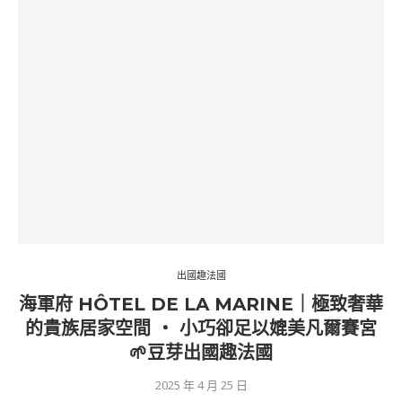
出國趣法國
海軍府 HÔTEL DE LA MARINE｜極致奢華
的貴族居家空間 ‧ 小巧卻足以媲美凡爾賽宮
🌱豆芽出國趣法國
2025 年 4 月 25 日