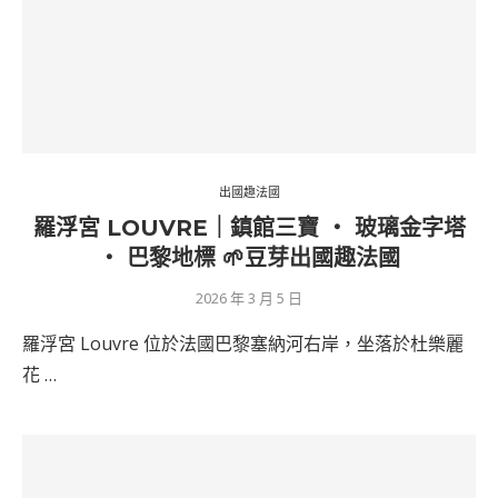
出國趣法國
羅浮宮 LOUVRE｜鎮館三寶 ‧ 玻璃金字塔
‧ 巴黎地標 🌱豆芽出國趣法國
2026 年 3 月 5 日
羅浮宮 Louvre 位於法國巴黎塞納河右岸，坐落於杜樂麗
花 …