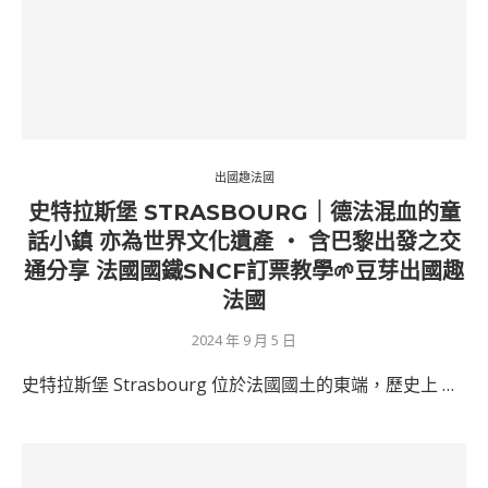
出國趣法國
史特拉斯堡 STRASBOURG｜德法混血的童
話小鎮 亦為世界文化遺產 ‧ 含巴黎出發之交
通分享 法國國鐵SNCF訂票教學🌱豆芽出國趣
法國
2024 年 9 月 5 日
史特拉斯堡 Strasbourg 位於法國國土的東端，歷史上 …