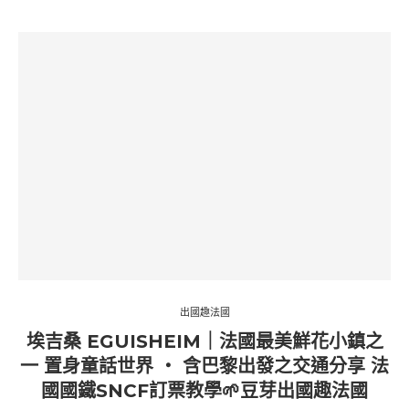
出國趣法國
埃吉桑 EGUISHEIM｜法國最美鮮花小鎮之
一 置身童話世界 ‧ 含巴黎出發之交通分享 法
國國鐵SNCF訂票教學🌱豆芽出國趣法國