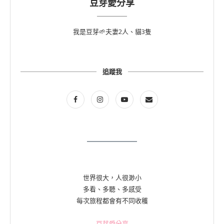
豆芽愛分享
我是豆芽🌱夫妻2人、貓3隻
追蹤我
世界很大，人很渺小
多看、多聽、多感受
每次旅程都會有不同收穫
豆芽愛分享