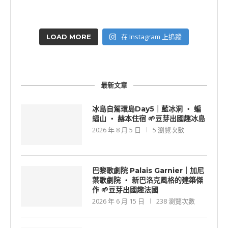
在 Instagram 上追蹤
LOAD MORE
最新文章
冰島自駕環島Day5｜藍冰洞 ‧ 蝙
蝠山 ‧ 赫本住宿 🌱豆芽出國趣冰島
2026 年 8 月 5 日
5 瀏覽次數
巴黎歌劇院 Palais Garnier｜加尼
葉歌劇院 ‧ 新巴洛克風格的建築傑
作 🌱豆芽出國趣法國
2026 年 6 月 15 日
238 瀏覽次數