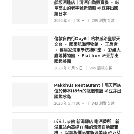
舩坂酒造店｜清酒自動販賣機 ‧ 岐
阜高山的老字號造酒廠 🌱豆芽出國
趣日本
2026 年 6 月 10 日
299 瀏覽次數
倫敦自由行Day6｜格林威治皇家天
文台 ‧ 國家航海博物館 ‧ 王后宮
‧ 舊皇家海軍學院禮拜堂 ‧ 彩繪大
廳等博物館 ‧ Flat Iron 🌱豆芽出
國趣英國
2026 年 6 月 5 日
299 瀏覽次數
Pakkhús Restaurant｜隔天再訪
位於赫本Höfn的龍蝦餐廳 🌱豆芽出
國趣冰島
2026 年 5 月 30 日
343 瀏覽次數
ぽんしゅ館 新潟驛店 唎酒番所｜新
潟車站內高達111種的清酒自動販賣
機 ‧ 以銅板價品嘗新潟美酒 🌱豆芽