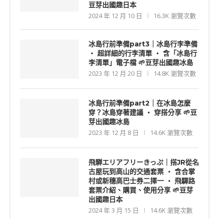
豆芽出國趣日本
2024 年 12 月 10 日
16.3K 瀏覽次數
冰島行前準備part3｜冰島行李準備
‧ 超詳細的行李清單 ‧ 含「冰島行
李清單」電子檔 🌱豆芽出國趣冰島
2023 年 12 月 20 日
14.8K 瀏覽次數
冰島行前準備part2｜在冰島怎麼
穿？冰島穿著建議 ‧ 穿搭分享 🌱豆
芽出國趣冰島
2023 年 12 月 8 日
14.6K 瀏覽次數
飛騨エリアフリーきっぷ｜搭JR從名
古屋玩到高山的交通套票 ‧ 含合掌
村或新穗高巴士券二擇一 ‧ 飛驒路
套票介紹、購買、使用分享 🌱豆芽
出國趣日本
2024 年 3 月 15 日
14.6K 瀏覽次數