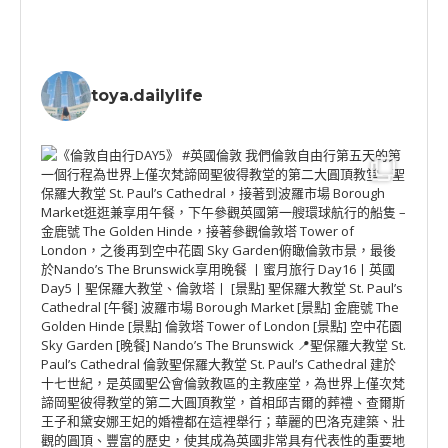
toya.dailylife