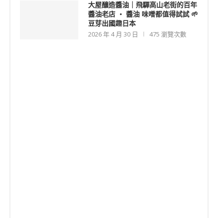
大屋釀造醬油｜飛驒高山老街的百年
醬油老店 ‧ 醬油 味噌都值得試試 🌱
豆芽出國趣日本
2026 年 4 月 30 日
475 瀏覽次數