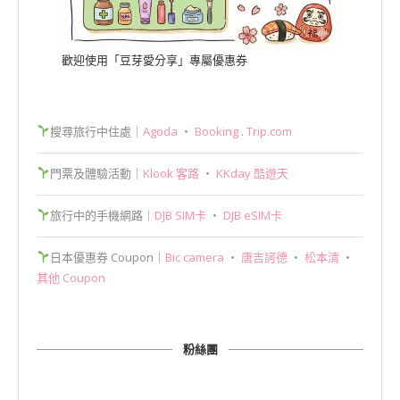
歡迎使用「豆芽愛分享」專屬優惠券
搜尋旅行中住處｜
Agoda
‧
Booking
.
Trip.com
門票及體驗活動｜
Klook 客路
‧
KKday 酷遊天
旅行中的手機網路｜
DJB SIM卡
‧
DJB eSIM卡
日本優惠券 Coupon｜
Bic camera
‧
唐吉訶德
‧
松本清
‧
其他 Coupon
粉絲團