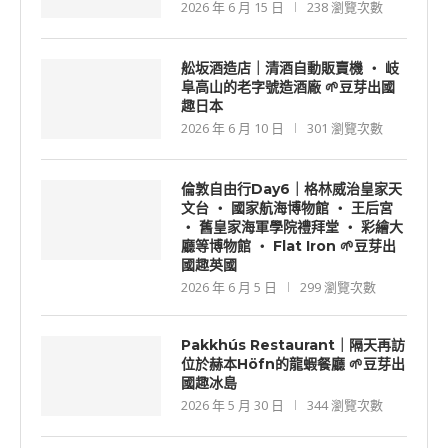
2026 年 6 月 15 日
238 瀏覽次數
舩坂酒造店｜清酒自動販賣機 ‧ 岐
阜高山的老字號造酒廠 🌱豆芽出國
趣日本
2026 年 6 月 10 日
301 瀏覽次數
倫敦自由行Day6｜格林威治皇家天
文台 ‧ 國家航海博物館 ‧ 王后宮
‧ 舊皇家海軍學院禮拜堂 ‧ 彩繪大
廳等博物館 ‧ Flat Iron 🌱豆芽出
國趣英國
2026 年 6 月 5 日
299 瀏覽次數
Pakkhús Restaurant｜隔天再訪
位於赫本Höfn的龍蝦餐廳 🌱豆芽出
國趣冰島
2026 年 5 月 30 日
344 瀏覽次數