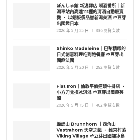
ぽんしゅ館 新潟驛店 唎酒番所｜新
潟車站內高達111種的清酒自動販賣
機 ‧ 以銅板價品嘗新潟美酒 🌱豆芽
出國趣日本
2026 年 5 月 25 日
336 瀏覽次數
Shinko Madeleine｜巴黎精緻的
日式創意料理吃到飽餐廳 🌱豆芽出
國趣法國
2026 年 5 月 20 日
282 瀏覽次數
Flat Iron｜倫敦平價連鎖牛排店 ‧
小方刀兌換冰淇淋 🌱豆芽出國趣英
國
2026 年 5 月 15 日
482 瀏覽次數
蝙蝠山 Brunnhorn ｜西角山
Vestrahorn 天空之鏡 ‧ 維京村落
Viking Village 🌱豆芽出國趣冰島