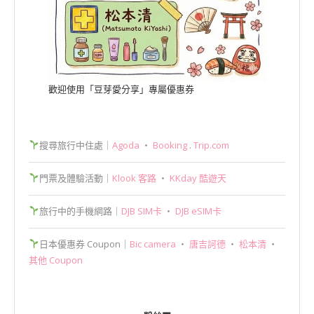
歡迎使用「豆芽愛分享」專屬優惠券
搜尋旅行中住處｜
Agoda
‧
Booking
.
Trip.com
門票及體驗活動｜
Klook 客路
‧
KKday 酷遊天
旅行中的手機網路｜
DJB SIM卡
‧
DJB eSIM卡
日本優惠券 Coupon｜
Bic camera
‧
唐吉訶德
‧
松本清
‧
其他 Coupon