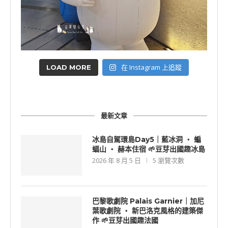
在 Instagram 上追蹤
LOAD MORE
最新文章
冰島自駕環島Day5｜藍冰洞 ‧ 蝙
蝠山 ‧ 赫本住宿 🌱豆芽出國趣冰島
2026 年 8 月 5 日
5 瀏覽次數
巴黎歌劇院 Palais Garnier｜加尼
葉歌劇院 ‧ 新巴洛克風格的建築傑
作 🌱豆芽出國趣法國