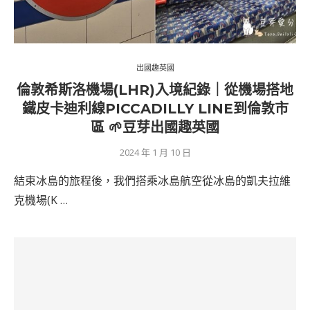
出國趣英國
倫敦希斯洛機場(LHR)入境紀錄｜從機場搭地
鐵皮卡迪利線PICCADILLY LINE到倫敦市
區 🌱豆芽出國趣英國
2024 年 1 月 10 日
結束冰島的旅程後，我們搭乘冰島航空從冰島的凱夫拉維
克機場(K …