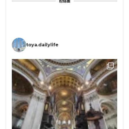
粉絲團
toya.dailylife