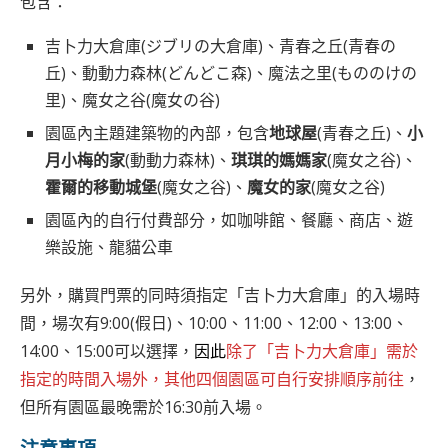
包含：
吉卜力大倉庫(ジブリの大倉庫)、青春之丘(青春の
丘)、動動力森林(どんどこ森)、魔法之里(もののけの
里)、魔女之谷(魔女の谷)
園區內主題建築物的內部，包含
地球屋
(青春之丘)、
小
月小梅的家
(動動力森林)、
琪琪的媽媽家
(魔女之谷)、
霍爾的移動城堡
(魔女之谷)、
魔女的家
(魔女之谷)
園區內的自行付費部分，如咖啡館、餐廳、商店、遊
樂設施、龍貓公車
另外，購買門票的同時須指定「吉卜力大倉庫」的入場時
間，場次有9:00(假日)、10:00、11:00、12:00、13:00、
14:00、15:00可以選擇，
因此
除了「吉卜力大倉庫」需於
指定的時間入場外，其他四個園區可自行安排順序前往
，
但所有園區最晚需於16:30前入場。