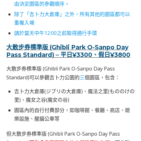
由決定園區的參觀順序。
除了「吉卜力大倉庫」之外，所有其他的園區都可以
重複入場
請於當天中午12:00之前取得通行手環
大散步券
標準版
(Ghibli Park O-Sanpo Day
Pass Standard) –
平日¥3300、假日¥3800
大散步券標準版 (Ghibli Park O-Sanpo Day Pass
Standard)可以參觀吉卜力公園的
三
個園區，包含：
吉卜力大倉庫(ジブリの大倉庫)、魔法之里(もののけの
里)、魔女之谷(魔女の谷)
園區內的自行付費部分，如咖啡館、餐廳、商店、遊
樂設施、龍貓公車等
但大散步券標準版 (Ghibli Park O-Sanpo Day Pass