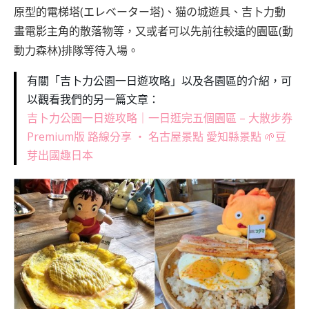
原型的電梯塔(エレベーター塔)、猫の城遊具、吉卜力動
畫電影主角的散落物等，又或者可以先前往較遠的園區(動
動力森林)排隊等待入場。
有關「吉卜力公園一日遊攻略」以及各園區的介紹，可
以觀看我們的另一篇文章：
吉卜力公園一日遊攻略｜一日逛完五個園區 – 大散步券
Premium版 路線分享 ‧ 名古屋景點 愛知縣景點 🌱豆
芽出國趣日本