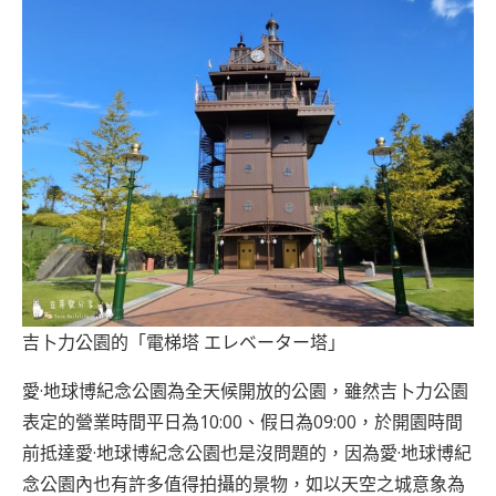
吉卜力公園的「電梯塔 エレベーター塔」
愛·地球博紀念公園為全天候開放的公園，雖然吉卜力公園
表定的營業時間平日為10:00、假日為09:00，於開園時間
前抵達愛·地球博紀念公園也是沒問題的，因為愛·地球博紀
念公園內也有許多值得拍攝的景物，如以天空之城意象為