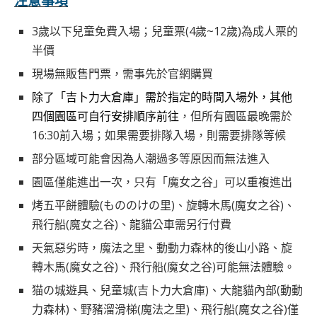
注意事項
3歲以下兒童免費入場；兒童票(4歲~12歲)為成人票的
半價
現場無販售門票，需事先於官網購買
除了「吉卜力大倉庫」需於指定的時間入場外，其他
四個園區可自行安排順序前往
，但所有園區最晚需於
16:30前入場；如果需要排隊入場，則需要排隊等候
部分區域可能會因為人潮過多等原因而無法進入
園區僅能進出一次，只有「魔女之谷」可以重複進出
烤五平餅體驗(もののけの里)、旋轉木馬(魔女之谷)、
飛行船(魔女之谷)、龍貓公車需另行付費
天氣惡劣時，魔法之里、動動力森林的後山小路、旋
轉木馬(魔女之谷)、飛行船(魔女之谷)可能無法體驗。
猫の城遊具、兒童城(吉卜力大倉庫)、大龍貓內部(動動
力森林)、野豬溜滑梯(魔法之里)、飛行船(魔女之谷)僅