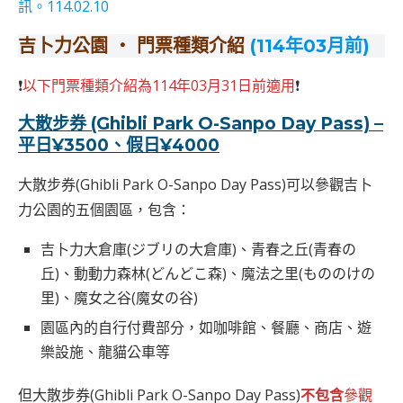
訊。114.02.10
吉卜力公園 ‧ 門票種類介紹
(114年03月前)
❗
以下門票種類介紹為114年03月31日前適用
❗
大散步券 (Ghibli Park O-Sanpo Day Pass) –
平日¥3500、假日¥4000
大散步券(Ghibli Park O-Sanpo Day Pass)可以參觀吉卜
力公園的五個園區，包含：
吉卜力大倉庫(ジブリの大倉庫)、青春之丘(青春の
丘)、動動力森林(どんどこ森)、魔法之里(もののけの
里)、魔女之谷(魔女の谷)
園區內的自行付費部分，如咖啡館、餐廳、商店、遊
樂設施、龍貓公車等
但大散步券(Ghibli Park O-Sanpo Day Pass)
不包含
參觀