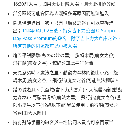
16:30前入場；如果需要排隊入場，則需要排隊等候
部分區域可能會因為人潮過多等原因而無法進入
園區僅能進出一次，只有「魔女之谷」可以重複進
出；
114年04月02日後，持有吉卜力公園 O-Sanpo
Day Pass Premium的遊客，除了吉卜力大倉庫之外，
所有其他的園區都可以重複入場
烤五平餅體驗(もののけの里)、旋轉木馬(魔女之谷)、
飛行船(魔女之谷)、龍貓公車需另行付費
天氣惡劣時，魔法之里、動動力森林的後山小路、旋
轉木馬(魔女之谷)、飛行船(魔女之谷)可能無法體驗。
猫の城遊具、兒童城(吉卜力大倉庫)、大龍貓內部(動動
力森林)、野豬溜滑梯(魔法之里)、飛行船(魔女之谷)僅
限小學生以下(12歲以下)的兒童使用；飛行船(魔女之
谷)可由大人陪同
持有殘障手冊的遊客與一名陪同人員皆可享門票半