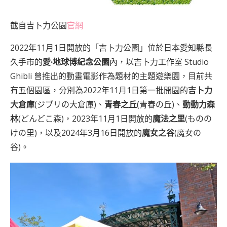
截自吉卜力公園
官網
2022年11月1日開放的「吉卜力公園」位於日本愛知縣長
久手市的
愛·地球博紀念公園
內，以吉卜力工作室 Studio
Ghibli 曾推出的動畫電影作為題材的主題遊樂園，目前共
有五個園區，分別為2022年11月1日第一批開園的
吉卜力
大倉庫
(ジブリの大倉庫)、
青春之丘
(青春の丘)、
動動力森
林
(どんどこ森)，2023年11月1日開放的
魔法之里
(ものの
けの里)，以及2024年3月16日開放的
魔女之谷
(魔女の
谷)。