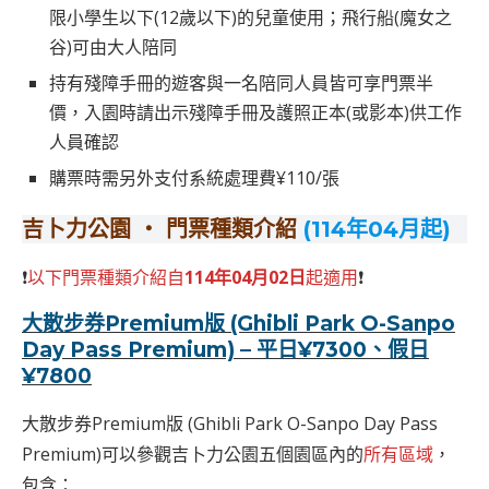
限小學生以下(12歲以下)的兒童使用；飛行船(魔女之
谷)可由大人陪同
持有殘障手冊的遊客與一名陪同人員皆可享門票半
價，入園時請出示殘障手冊及護照正本(或影本)供工作
人員確認
購票時需另外支付系統處理費¥110/張
吉卜力公園 ‧ 門票種類介紹
(114年04月起)
❗
以下門票種類介紹自
114年04月02日
起適用
❗
大散步券Premium版 (Ghibli Park O-Sanpo
Day Pass Premium) – 平日¥7300、假日
¥7800
大散步券Premium版 (Ghibli Park O-Sanpo Day Pass
Premium)可以參觀吉卜力公園五個園區內的
所有區域
，
包含：