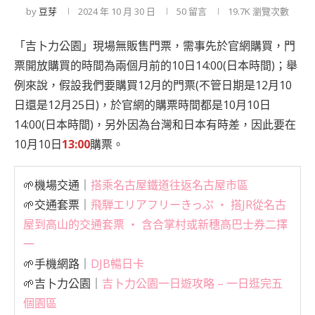
by
豆芽
2024 年 10 月 30 日
50 留言
19.7K
瀏覽次數
「吉卜力公園」現場無販售門票，需事先於官網購買，門
票開放購買的時間為兩個月前的10日14:00(日本時間)；舉
例來說，假設我們要購買12月的門票(不管日期是12月10
日還是12月25日)，於官網的購票時間都是10月10日
14:00(日本時間)，另外因為台灣和日本有時差，因此要在
10月10日
13:00
購票。
🌱機場交通｜
搭乘名古屋鐵道往返名古屋市區
🌱交通套票｜
飛騨エリアフリーきっぷ ‧ 搭JR從名古
屋到高山的交通套票 ‧ 含合掌村或新穗高巴士券二擇
一
🌱手機網路｜
DJB暢日卡
🌱吉卜力公園｜
吉卜力公園一日遊攻略 – 一日逛完五
個園區