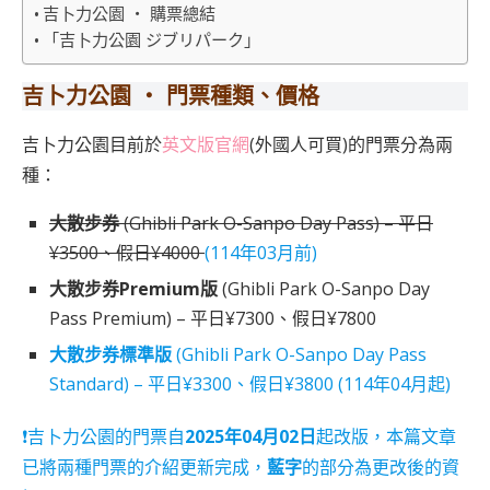
吉卜力公園 ‧ 購票總結
「吉卜力公園 ジブリパーク」
吉卜力公園 ‧ 門票種類、價格
吉卜力公園目前於
英文版官網
(外國人可買)的門票分為兩
種：
大散步券
(Ghibli Park O-Sanpo Day Pass) – 平日
¥3500、假日¥4000
(114年03月前)
大散步券Premium版
(Ghibli Park O-Sanpo Day
Pass Premium) – 平日¥7300、假日¥7800
大散步券標準版
(Ghibli Park O-Sanpo Day Pass
Standard) – 平日¥3300、假日¥3800 (114年04月起)
❗吉卜力公園的門票自
2025年04月02日
起改版，本篇文章
已將兩種門票的介紹更新完成，
藍字
的部分為更改後的資