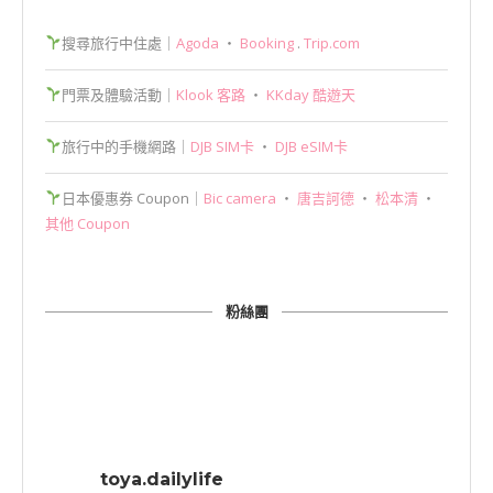
搜尋旅行中住處｜
Agoda
‧
Booking
.
Trip.com
門票及體驗活動｜
Klook 客路
‧
KKday 酷遊天
旅行中的手機網路｜
DJB SIM卡
‧
DJB eSIM卡
日本優惠券 Coupon｜
Bic camera
‧
唐吉訶德
‧
松本清
‧
其他 Coupon
粉絲團
toya.dailylife