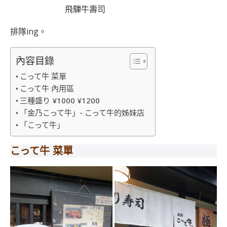
飛驒牛壽司
排隊ing。
內容目錄
こって牛 菜單
こって牛 內用區
三種盛り ¥1000 ¥1200
「金乃こって牛」- こって牛的姊妹店
「こって牛」
こって牛 菜單