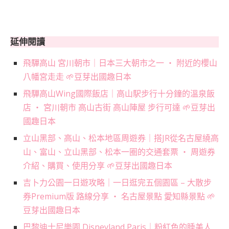
延伸閱讀
飛驒高山 宮川朝市｜日本三大朝市之一 ‧ 附近的櫻山
八幡宮走走 🌱豆芽出國趣日本
飛驒高山Wing國際飯店｜高山駅步行十分鐘的溫泉飯
店 ‧ 宮川朝市 高山古街 高山陣屋 步行可達 🌱豆芽出
國趣日本
立山黑部、高山、松本地區周遊券｜搭JR從名古屋繞高
山、富山、立山黑部、松本一圈的交通套票 ‧ 周遊券
介紹、購買、使用分享 🌱豆芽出國趣日本
吉卜力公園一日遊攻略｜一日逛完五個園區 – 大散步
券Premium版 路線分享 ‧ 名古屋景點 愛知縣景點 🌱
豆芽出國趣日本
巴黎迪士尼樂園 Disneyland Paris｜粉紅色的睡美人