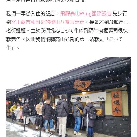
我們一早從入住的飯店 –
飛驒高山Wing國際飯店
先步行
到
宮川朝市和附近的櫻山八幡宮走走
，接著才到飛驒高山
老街逛逛。由於我們擔心こって牛的飛驒牛肉握壽司很快
就完售，因此我們飛驒高山老街的第一站就是「こって
牛」。