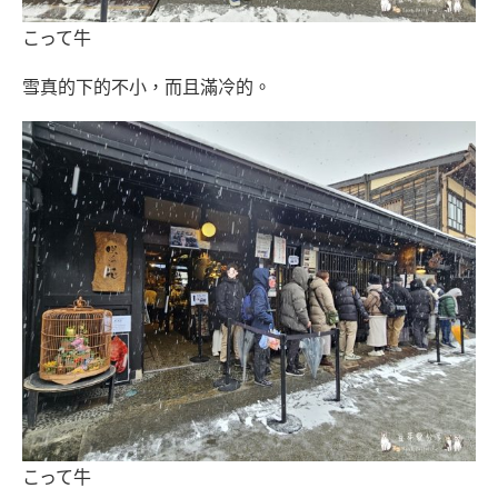
こって牛
雪真的下的不小，而且滿冷的。
こって牛