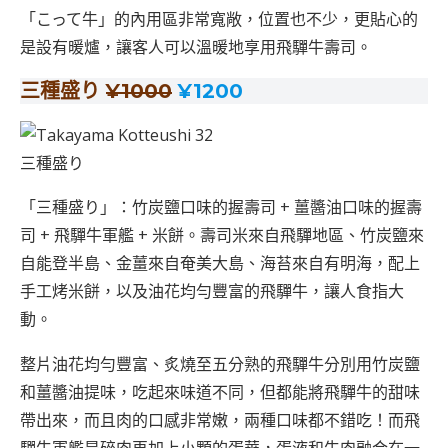
「こって牛」的內用區非常寬敞，位置也不少，更貼心的
是設有暖爐，讓客人可以溫暖地享用飛驒牛壽司。
三種盛り
¥1000
¥1200
三種盛り
「三種盛り」：竹炭鹽口味的握壽司 + 薑醬油口味的握壽
司 + 飛驒牛軍艦 + 米餅。壽司米來自飛驒地區、竹炭鹽來
自能登半島、金薑來自奄美大島、海苔來自有明海，配上
手工烤米餅，以及油花均勻豐富的飛驒牛，讓人食指大
動。
整片油花均勻豐富、炙燒至五分熟的飛驒牛分別用竹炭鹽
和薑醬油提味，吃起來味道不同，但都能將飛驒牛的甜味
帶出來，而且肉的口感非常嫩，兩種口味都不錯吃！而飛