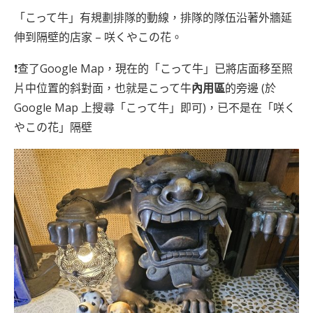
「こって牛」有規劃排隊的動線，排隊的隊伍沿著外牆延
伸到隔壁的店家 – 咲くやこの花。
❗查了Google Map，現在的「こって牛」已將店面移至照
片中位置的斜對面，也就是こって牛
內用區
的旁邊 (於
Google Map 上搜尋「こって牛」即可)，已不是在「咲く
やこの花」隔壁