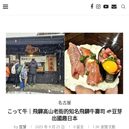
名古屋
こって牛｜飛驒高山老街的知名飛驒牛壽司 🌱豆芽
出國趣日本
by
豆芽
2025 年 9 月 25 日
0 留言
1.3K
瀏覽次數