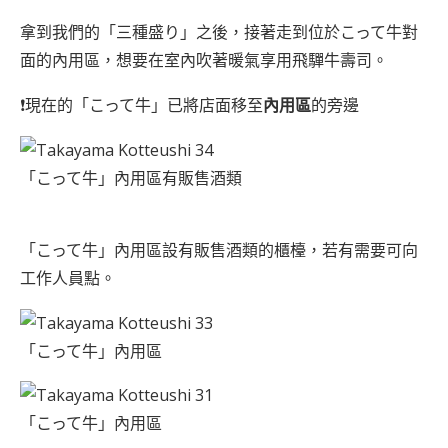
拿到我們的「三種盛り」之後，接著走到位於こって牛對
面的內用區，想要在室內吹著暖氣享用飛驒牛壽司。
❗現在的「こって牛」已將店面移至
內用區
的旁邊
「こって牛」內用區有販售酒類
「こって牛」內用區設有販售酒類的櫃檯，若有需要可向
工作人員點。
「こって牛」內用區
「こって牛」內用區