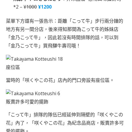
*2 –
¥1000
¥1200
菜單下方還有一張告示：距離「こって牛」步行兩分鐘的
地方有另一間分店，後來得知那間為こって牛的姊妹店
「金乃こって牛」，因此若沒有時間排隊的話，可以到
「金乃こって牛」買飛驒牛壽司哦！
座位區
當時的「咲くやこの花」店內的門口旁設有座位區。
販賣許多可愛的擺飾
「こって牛」排隊的隊伍已經延伸到隔壁的「咲くやこの
花」內了，「咲くやこの花」為紀念品商店，販賣許多可
愛的擺飾。