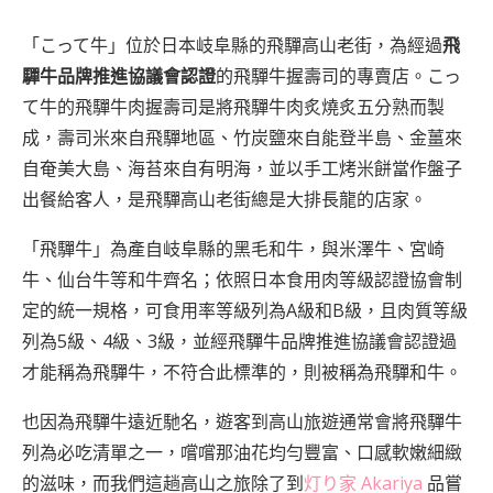
「こって牛」位於日本岐阜縣的飛驒高山老街，為經過
飛
驒牛品牌推進協議會認證
的飛驒牛握壽司的專賣店。こっ
て牛的飛驒牛肉握壽司是將飛驒牛肉炙燒炙五分熟而製
成，壽司米來自飛驒地區、竹炭鹽來自能登半島、金薑來
自奄美大島、海苔來自有明海，並以手工烤米餅當作盤子
出餐給客人，是飛驒高山老街總是大排長龍的店家。
「飛驒牛」為產自岐阜縣的黑毛和牛，與米澤牛、宮崎
牛、仙台牛等和牛齊名；依照日本食用肉等級認證協會制
定的統一規格，可食用率等級列為A級和B級，且肉質等級
列為5級、4級、3級，並經飛驒牛品牌推進協議會認證過
才能稱為飛驒牛，不符合此標準的，則被稱為飛驒和牛。
也因為飛驒牛遠近馳名，遊客到高山旅遊通常會將飛驒牛
列為必吃清單之一，嚐嚐那油花均勻豐富、口感軟嫩細緻
的滋味，而我們這趟高山之旅除了到
灯り家 Akariya
品嘗