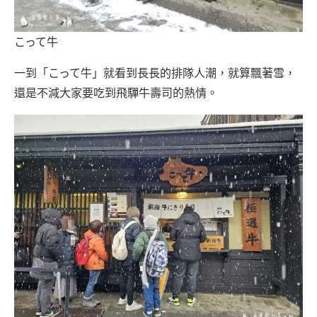
こって牛
一到「こって牛」就看到長長的排隊人潮，就算飄著雪，
還是不減大家要吃到飛驒牛壽司的熱情。