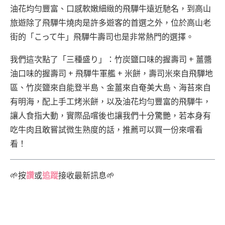
油花均勻豐富、口感軟嫩細緻的飛驒牛遠近馳名，到高山
旅遊除了飛驒牛燒肉是許多遊客的首選之外，位於高山老
街的「こって牛」飛驒牛壽司也是非常熱門的選擇。
我們這次點了「三種盛り」：竹炭鹽口味的握壽司 + 薑醬
油口味的握壽司 + 飛驒牛軍艦 + 米餅，壽司米來自飛驒地
區、竹炭鹽來自能登半島、金薑來自奄美大島、海苔來自
有明海，配上手工烤米餅，以及油花均勻豐富的飛驒牛，
讓人食指大動，實際品嚐後也讓我們十分驚艷，若本身有
吃牛肉且敢嘗試微生熟度的話，推薦可以買一份來嚐看
看！
🌱按
讚
或
追蹤
接收最新訊息🌱