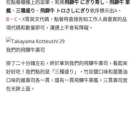
在點餐櫃檯上的菜單，有將
飛騨牛 にぎり寿し
、
飛騨牛 軍
艦
、
三種盛り
、
飛騨牛 トロさしにぎり
依序標示出
A
、
B
、
C
、
X
等英文代碼，點餐時直接告知工作人員要買的品
項代碼和數量即可，溝通上不會有障礙。
我們的飛驒牛壽司
排了二十分鐘左右，終於拿到我們的飛驒牛壽司，看起來
好好吃！我們點的是「三種盛り」，竹炭鹽口味和薑醬油
口味的握壽司各一貫，還有一貫飛驒牛軍艦，三貫壽司放
在米餅上面。