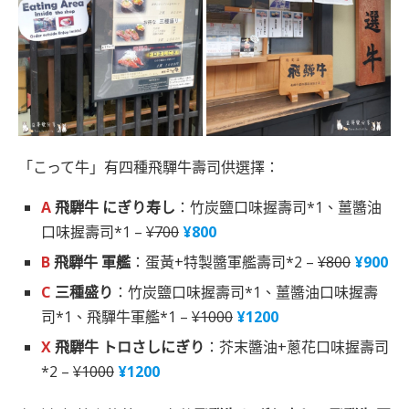
「こって牛」有四種飛驒牛壽司供選擇：
A
飛騨牛 にぎり寿し
：竹炭鹽口味握壽司*1、薑醬油
口味握壽司*1 –
¥700
¥800
B
飛騨牛 軍艦
：蛋黃+特製醬軍艦壽司*2 –
¥800
¥900
C
三種盛り
：竹炭鹽口味握壽司*1、薑醬油口味握壽
司*1、飛驒牛軍艦*1 –
¥1000
¥1200
X
飛騨牛 トロさしにぎり
：芥末醬油+蔥花口味握壽司
*2 –
¥1000
¥1200