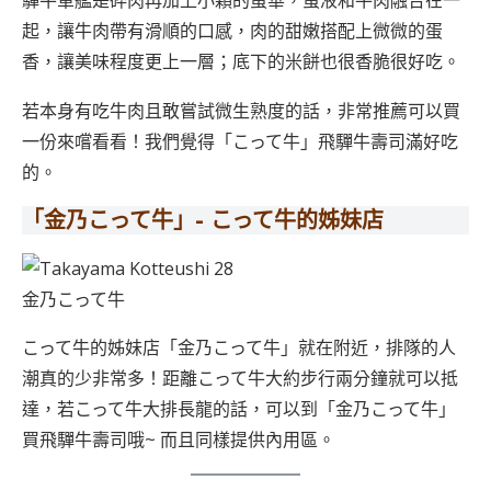
驒牛軍艦是碎肉再加上小顆的蛋華，蛋液和牛肉融合在一
起，讓牛肉帶有滑順的口感，肉的甜嫩搭配上微微的蛋
香，讓美味程度更上一層；底下的米餅也很香脆很好吃。
若本身有吃牛肉且敢嘗試微生熟度的話，非常推薦可以買
一份來嚐看看！我們覺得「こって牛」飛驒牛壽司滿好吃
的。
「金乃こって牛」- こって牛的姊妹店
金乃こって牛
こって牛的姊妹店「金乃こって牛」就在附近，排隊的人
潮真的少非常多！距離こって牛大約步行兩分鐘就可以抵
達，若こって牛大排長龍的話，可以到「金乃こって牛」
買飛驒牛壽司哦~ 而且同樣提供內用區。