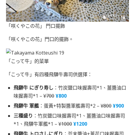
「咲くやこの花」 門口擺飾
「咲くやこの花」門口的擺飾。
「こって牛」的菜單
「こって牛」有四種飛驒牛壽司供選擇：
飛騨牛 にぎり寿し
：竹炭鹽口味握壽司*1、薑醬油口
味握壽司*1 –
¥700
¥800
飛騨牛 軍艦
：蛋黃+特製醬軍艦壽司*2 –
¥800
¥900
三種盛り
：竹炭鹽口味握壽司*1、薑醬油口味握壽司
*1、飛驒牛軍艦*1 –
¥1000
¥1200
飛騨牛 トロさしにぎり
：芥末醬油+蔥花口味握壽司