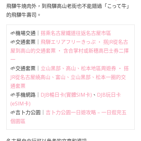
飛驒牛燒肉外，到飛驒高山老街也不能錯過「こって牛」
的飛驒牛壽司。
🌱機場交通｜
搭乘名古屋鐵道往返名古屋市區
🌱交通套票｜
飛騨エリアフリーきっぷ ‧ 搭JR從名古
屋到高山的交通套票 ‧ 含合掌村或新穗高巴士券二擇
一
🌱交通套票｜
立山黑部、高山、松本地區周遊券 ‧ 搭
JR從名古屋繞高山、富山、立山黑部、松本一圈的交
通套票
🌱手機網路｜
DJB暢日卡(實體SIM卡)
、
DJB玩日卡
(eSIM卡)
🌱吉卜力公園｜
吉卜力公園一日遊攻略 – 一日逛完五
個園區
名古屋自由行可以參考的文章和資訊