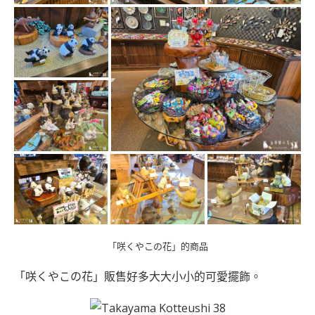
「咲くやこの花」的商品
「咲くやこの花」販售好多大大小小的可愛擺飾。