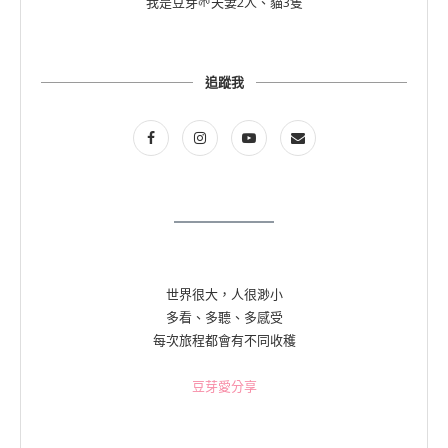
我是豆芽🌱夫妻2人、貓3隻
追蹤我
世界很大，人很渺小
多看、多聽、多感受
每次旅程都會有不同收穫
豆芽愛分享