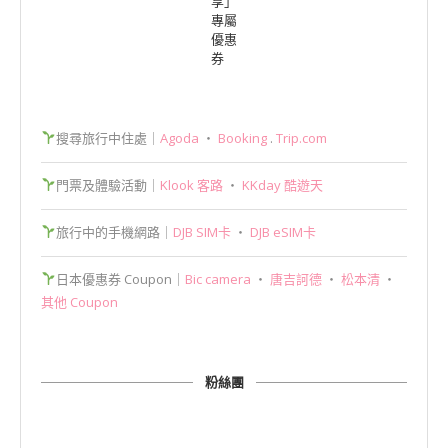
享」
專屬
優惠
券
搜尋旅行中住處｜
Agoda
‧
Booking
.
Trip.com
門票及體驗活動｜
Klook 客路
‧
KKday 酷遊天
旅行中的手機網路｜
DJB SIM卡
‧
DJB eSIM卡
日本優惠券 Coupon｜
Bic camera
‧
唐吉訶德
‧
松本清
‧
其他 Coupon
粉絲團