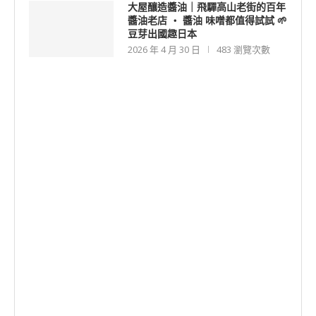
大屋釀造醬油｜飛驒高山老街的百年
醬油老店 ‧ 醬油 味噌都值得試試 🌱
豆芽出國趣日本
2026 年 4 月 30 日
483 瀏覽次數