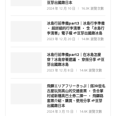
豆芽出國趣日本
2024 年 12 月 10 日
16.3K 瀏覽次數
冰島行前準備part3｜冰島行李準備
‧ 超詳細的行李清單 ‧ 含「冰島行
李清單」電子檔 🌱豆芽出國趣冰島
2023 年 12 月 20 日
14.8K 瀏覽次數
冰島行前準備part2｜在冰島怎麼
穿？冰島穿著建議 ‧ 穿搭分享 🌱豆
芽出國趣冰島
2023 年 12 月 8 日
14.6K 瀏覽次數
飛騨エリアフリーきっぷ｜搭JR從名
古屋玩到高山的交通套票 ‧ 含合掌
村或新穗高巴士券二擇一 ‧ 飛驒路
套票介紹、購買、使用分享 🌱豆芽
出國趣日本
2024 年 3 月 15 日
14.6K 瀏覽次數