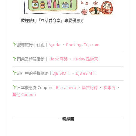
歡迎使用「豆芽愛分享」專屬優惠券
搜尋旅行中住處｜
Agoda
‧
Booking
.
Trip.com
門票及體驗活動｜
Klook 客路
‧
KKday 酷遊天
旅行中的手機網路｜
DJB SIM卡
‧
DJB eSIM卡
日本優惠券 Coupon｜
Bic camera
‧
唐吉訶德
‧
松本清
‧
其他 Coupon
粉絲團