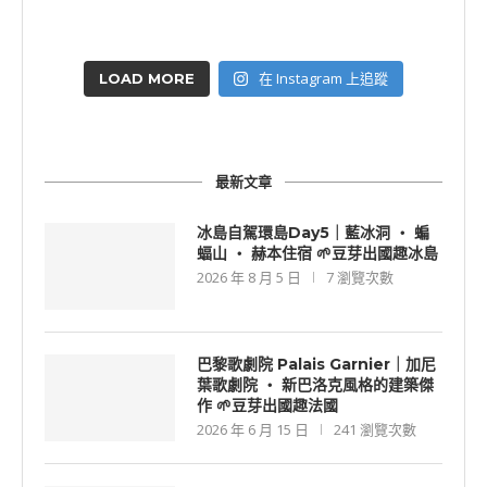
在 Instagram 上追蹤
LOAD MORE
最新文章
冰島自駕環島Day5｜藍冰洞 ‧ 蝙
蝠山 ‧ 赫本住宿 🌱豆芽出國趣冰島
2026 年 8 月 5 日
7 瀏覽次數
巴黎歌劇院 Palais Garnier｜加尼
葉歌劇院 ‧ 新巴洛克風格的建築傑
作 🌱豆芽出國趣法國
2026 年 6 月 15 日
241 瀏覽次數