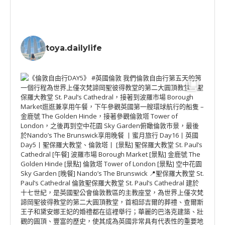
toya.dailylife