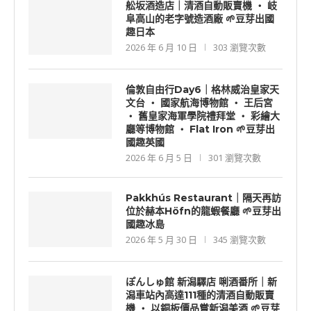
舩坂酒造店｜清酒自動販賣機 ‧ 岐
阜高山的老字號造酒廠 🌱豆芽出國
趣日本
2026 年 6 月 10 日
303 瀏覽次數
倫敦自由行Day6｜格林威治皇家天
文台 ‧ 國家航海博物館 ‧ 王后宮
‧ 舊皇家海軍學院禮拜堂 ‧ 彩繪大
廳等博物館 ‧ Flat Iron 🌱豆芽出
國趣英國
2026 年 6 月 5 日
301 瀏覽次數
Pakkhús Restaurant｜隔天再訪
位於赫本Höfn的龍蝦餐廳 🌱豆芽出
國趣冰島
2026 年 5 月 30 日
345 瀏覽次數
ぽんしゅ館 新潟驛店 唎酒番所｜新
潟車站內高達111種的清酒自動販賣
機 ‧ 以銅板價品嘗新潟美酒 🌱豆芽