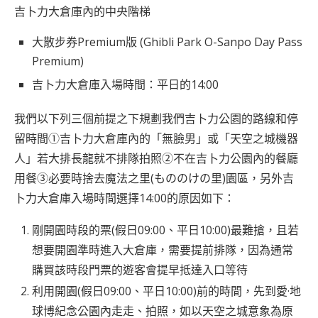
吉卜力大倉庫內的中央階梯
大散步券Premium版 (Ghibli Park O-Sanpo Day Pass
Premium)
吉卜力大倉庫入場時間：平日的14:00
我們以下列三個前提之下規劃我們吉卜力公園的路線和停
留時間①吉卜力大倉庫內的「無臉男」或「天空之城機器
人」若大排長龍就不排隊拍照②不在吉卜力公園內的餐廳
用餐③必要時捨去魔法之里(もののけの里)園區，另外吉
卜力大倉庫入場時間選擇14:00的原因如下：
剛開園時段的票(假日09:00、平日10:00)最難搶，且若
想要開園準時進入大倉庫，需要提前排隊，因為通常
購買該時段門票的遊客會提早抵達入口等待
利用開園(假日09:00、平日10:00)前的時間，先到愛·地
球博紀念公園內走走、拍照，如以天空之城意象為原