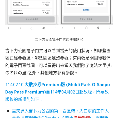
吉卜力公園電子門票的使用狀況
吉卜力公園電子門票可以看到當天的使用狀況，如哪些園
區已經參觀過、哪些園區還沒參觀；這兩張是閉園後我們
的電子門票截圖，可以看得出來當天我們除了魔法之里(も
ののけの里)之外，其他地方都有參觀。
114.02.10
大散步券Premium版 (Ghibli Park O-Sanpo
Day Pass Premium)
自114年04月02日起改版，門票改
版後的新規則如下：
當天進入吉卜力公園的第一園區時，入口處的工作人