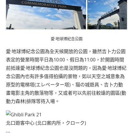
愛·地球博紀念公園
愛·地球博紀念公園為全天候開放的公園，雖然吉卜力公園
表定的營業時間平日為10:00、假日為11:00，於開園時間
前抵達愛·地球博紀念公園也是沒問題的，因為愛·地球博紀
念公園內也有許多值得拍攝的景物，如以天空之城意象為
原型的電梯塔(エレベーター塔)、猫の城遊具、吉卜力動
畫電影主角的散落物等，又或者可以先前往較遠的園區(動
動力森林)排隊等待入場。
北口遊客中心 (北口案内所・クローク)