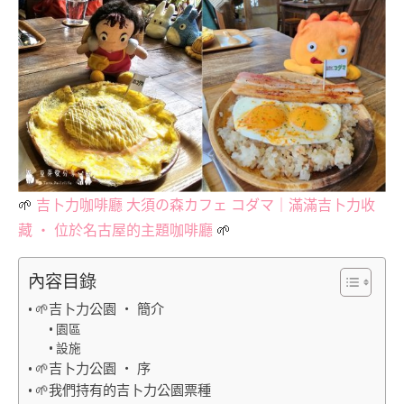
🌱
吉卜力咖啡廳 大須の森カフェ コダマ｜滿滿吉卜力收
藏 ‧ 位於名古屋的主題咖啡廳
🌱
內容目錄
🌱吉卜力公園 ‧ 簡介
園區
設施
🌱吉卜力公園 ‧ 序
🌱我們持有的吉卜力公園票種