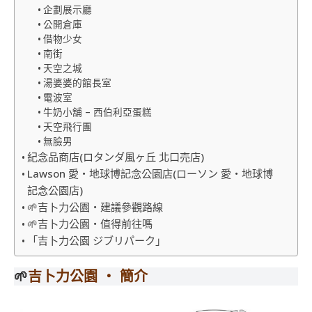
企劃展示廳
公開倉庫
借物少女
南街
天空之城
湯婆婆的館長室
電波室
牛奶小舖 – 西伯利亞蛋糕
天空飛行團
無臉男
紀念品商店(ロタンダ風ヶ丘 北口売店)
Lawson 愛・地球博記念公園店(ローソン 愛・地球博
記念公園店)
🌱吉卜力公園‧建議參觀路線
🌱吉卜力公園‧值得前往嗎
「吉卜力公園 ジブリパーク」
🌱
吉卜力公園 ‧ 簡介