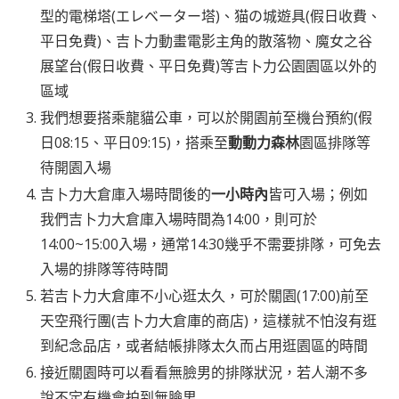
型的電梯塔(エレベーター塔)、猫の城遊具(假日收費、
平日免費)、吉卜力動畫電影主角的散落物、魔女之谷
展望台(假日收費、平日免費)等吉卜力公園園區以外的
區域
我們想要搭乘龍貓公車，可以於開園前至機台預約(假
日08:15、平日09:15)，搭乘至
動動力森林
園區排隊等
待開園入場
吉卜力大倉庫入場時間後的
一小時內
皆可入場；例如
我們吉卜力大倉庫入場時間為14:00，則可於
14:00~15:00入場，通常14:30幾乎不需要排隊，可免去
入場的排隊等待時間
若吉卜力大倉庫不小心逛太久，可於關園(17:00)前至
天空飛行團(吉卜力大倉庫的商店)，這樣就不怕沒有逛
到紀念品店，或者結帳排隊太久而占用逛園區的時間
接近關園時可以看看無臉男的排隊狀況，若人潮不多
說不定有機會拍到無臉男