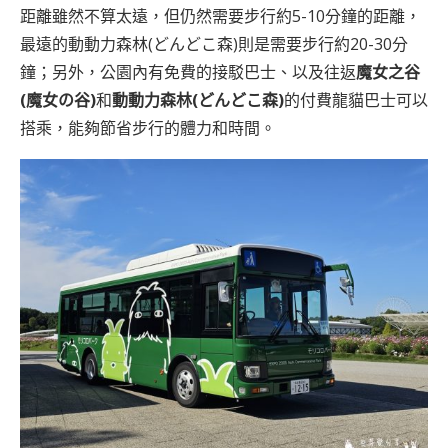
距離雖然不算太遠，但仍然需要步行約5-10分鐘的距離，
最遠的動動力森林(どんどこ森)則是需要步行約20-30分
鐘；另外，公園內有免費的接駁巴士、以及往返
魔女之谷
(魔女の谷)
和
動動力森林(どんどこ森)
的付費龍貓巴士可以
搭乘，能夠節省步行的體力和時間。