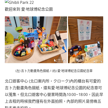
歡迎來到 愛·地球博紀念公園
(左) 吉卜力動畫角色摺紙 / (右) 愛·地球博紀念公園紀念章
北口遊客中心 (北口案内所・クローク)內的櫃台有可愛的
吉卜力動畫角色摺紙，還有愛·地球博紀念公園的紀念章可
以蒐集。但北口遊客中心營業時間為10:00~18:00，因此早
上去程的時候我們僅有在外面拍照，內部的照片是傍晚五