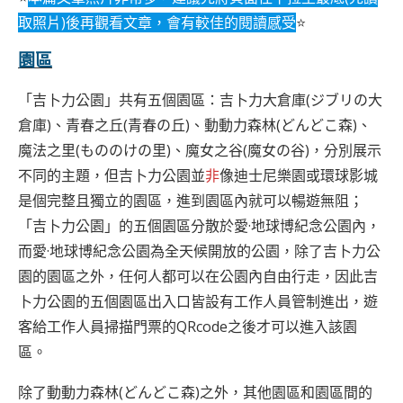
取照片)後再觀看文章，會有較佳的閱讀感受
⭐
園區
「吉卜力公園」共有五個園區：吉卜力大倉庫(ジブリの大
倉庫)、青春之丘(青春の丘)、動動力森林(どんどこ森)、
魔法之里(もののけの里)、魔女之谷(魔女の谷)，分別展示
不同的主題，但吉卜力公園並
非
像迪士尼樂園或環球影城
是個完整且獨立的園區，進到園區內就可以暢遊無阻；
「吉卜力公園」的五個園區分散於愛·地球博紀念公園內，
而愛·地球博紀念公園為全天候開放的公園，除了吉卜力公
園的園區之外，任何人都可以在公園內自由行走，因此吉
卜力公園的五個園區出入口皆設有工作人員管制進出，遊
客給工作人員掃描門票的QRcode之後才可以進入該園
區。
除了動動力森林(どんどこ森)之外，其他園區和園區間的