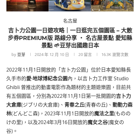
名古屋
吉卜力公園一日遊攻略｜一日逛完五個園區 – 大散
步券PREMIUM版 路線分享 ‧ 名古屋景點 愛知縣
景點 🌱豆芽出國趣日本
by
豆芽
2024 年 12 月 10 日
20 留言
16.3K
瀏覽次數
2022年11月1日開放的「吉卜力公園」位於日本愛知縣長
久手市的
愛·地球博紀念公園
內，以吉卜力工作室 Studio
Ghibli 曾推出的動畫電影作為題材的主題遊樂園，目前共
有五個園區，分別為2022年11月1日第一批開園的
吉卜力
大倉庫
(ジブリの大倉庫)、
青春之丘
(青春の丘)、
動動力森
林
(どんどこ森)，2023年11月1日開放的
魔法之里
(ものの
けの里)，以及2024年3月16日開放的
魔女之谷
(魔女の
谷)。