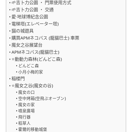
🌱吉卜力公園 ‧ 門票使用方式
🌱吉卜力公園 ‧ 交通
愛·地球博紀念公園
電梯塔(エレベーター塔)
猫の城遊具
購買APMネコバス (龍貓巴士) 車票
魔女之谷展望台
APMネコバス(龍貓巴士)
⭐動動力森林(どんどこ森)
どんどこ森
小月小梅的家
稲楼門
⭐魔女之谷(魔女の谷)
魔女の口
空中烤箱(空飛ぶオーブン)
魔女の家
噴泉廣場
飛行器
稻草人
霍爾的移動城堡