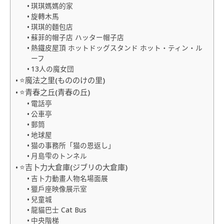
琪琪媽媽的家
旋轉木馬
琪琪的麵包店
蘇菲的帽子店 ハッター帽子店
熱鐵皮屋頂 ホットドッグスタンド ホット・ティン・ル
ーフ
13人の魔女団
⭐魔法之里(もののけの里)
⭐青春之丘(青春の丘)
電話亭
公車亭
郵筒
地球屋
猫の事務所「猫の恩返し」
月島雫のトンネル
⭐吉卜力大倉庫(ジブリの大倉庫)
吉卜力動畫人物名場面展
獵戶座映像展示室
兒童城
龍貓巴士 Cat Bus
中央階梯