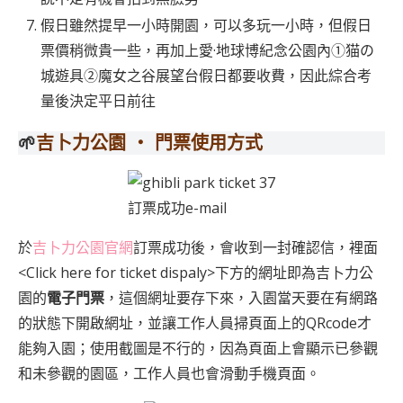
假日雖然提早一小時開園，可以多玩一小時，但假日
票價稍微貴一些，再加上愛·地球博紀念公園內①猫の
城遊具②魔女之谷展望台假日都要收費，因此綜合考
量後決定平日前往
🌱
吉卜力公園 ‧ 門票使用方式
訂票成功e-mail
於
吉卜力公園官網
訂票成功後，會收到一封確認信，裡面
<Click here for ticket dispaly>下方的網址即為吉卜力公
園的
電子門票
，這個網址要存下來，入園當天要在有網路
的狀態下開啟網址，並讓工作人員掃頁面上的QRcode才
能夠入園；使用截圖是不行的，因為頁面上會顯示已參觀
和未參觀的園區，工作人員也會滑動手機頁面。