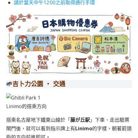
請於當天中午12:00之前取得通行手環
🌱
吉卜力公園 ‧ 交通
Linimo的搭乘方向
搭乘名古屋地下鐵東山線於「
藤が丘駅
」下車、走出驗票
閘門後，就可以看到指示牌上有
Linimo
的字樣，朝著箭頭
指的方向前進即可。