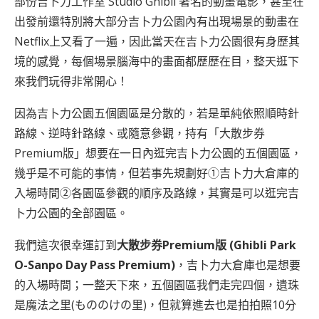
部份吉卜力工作室 Studio Ghibli 著名的動畫電影，甚至在
出發前還特別將大部分吉卜力公園內有出現場景的動畫在
Netflix上又看了一遍，因此當天在吉卜力公園很有身歷其
境的感覺，每個場景腦海中的畫面都歷歷在目，整天逛下
來我們玩得非常開心！
因為吉卜力公園五個園區是分散的，若是單純依照順時針
路線、逆時針路線、或隨意參觀，持有「大散步券
Premium版」想要在一日內逛完吉卜力公園的五個園區，
幾乎是不可能的事情，但若事先規劃好①吉卜力大倉庫的
入場時間②各園區參觀的順序及路線，其實是可以逛完吉
卜力公園的全部園區。
我們這次很幸運訂到
大散步券Premium版 (Ghibli Park
O-Sanpo Day Pass Premium)
，吉卜力大倉庫也是想要
的入場時間；一整天下來，五個園區我們走完四個，遺珠
是魔法之里(もののけの里)，但就算進去也是拍拍照10分