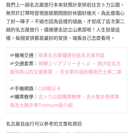
我們上一趟名古屋旅行本來就預計安排前往吉卜力公園，
無奈於訂票時發現旅遊期間剛好休園好幾天，為此還傷心
了好一陣子，不過也因為這樣的插曲，才促成了這次第二
趟的名古屋旅行，還順便走訪立山黑部呢！人生就是這
樣，每個安排都是最好的安排，端看自己怎麼看待。
🌱機場交通｜
搭乘名古屋鐵道往返名古屋市區
🌱交通套票｜
飛騨エリアフリーきっぷ ‧ 搭JR從名古
屋到高山的交通套票 ‧ 含合掌村或新穗高巴士券二擇
一
🌱手機網路｜
DJB暢日卡
🌱購票教學｜
吉卜力公園購票教學 – 含大散步券標準
版及大散步券Premium版介紹
名古屋自由行可以參考的文章和資訊