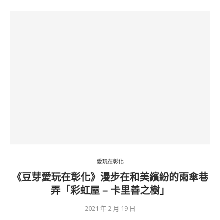
愛玩在彰化
《豆芽愛玩在彰化》漫步在和美繽紛的雨傘巷
弄「彩虹屋 – 卡里善之樹」
2021 年 2 月 19 日