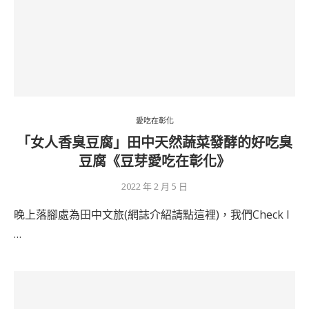
愛吃在彰化
「女人香臭豆腐」田中天然蔬菜發酵的好吃臭
豆腐《豆芽愛吃在彰化》
2022 年 2 月 5 日
晚上落腳處為田中文旅(網誌介紹請點這裡)，我們Check I
…