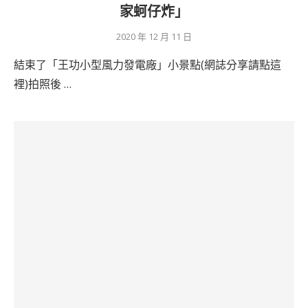
家蚵仔炸」
2020 年 12 月 11 日
結束了「王功小型風力發電廠」小景點(網誌分享請點這
裡)拍照後 …