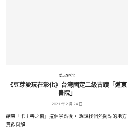
愛玩在彰化
《豆芽愛玩在彰化》台灣國定二級古蹟「道東
書院」
2021 年 2 月 24 日
結束「卡里善之樹」這個景點後， 想說找個熱鬧點的地方
買飲料解 …