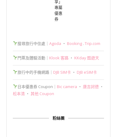
享」
專屬
優惠
券
搜尋旅行中住處｜
Agoda
‧
Booking
.
Trip.com
門票及體驗活動｜
Klook 客路
‧
KKday 酷遊天
旅行中的手機網路｜
DJB SIM卡
‧
DJB eSIM卡
日本優惠券 Coupon｜
Bic camera
‧
唐吉訶德
‧
松本清
‧
其他 Coupon
粉絲團