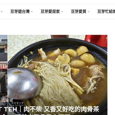
豆芽遊台灣
豆芽愛居家
豆芽愛買
豆芽忙結
吉隆坡
KUT TEH｜肉不柴 又香又好吃的肉骨茶