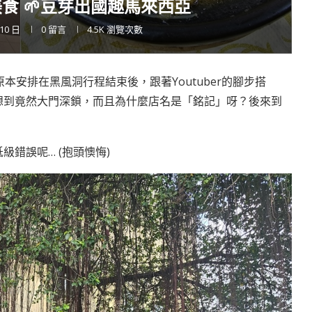
美食 🌱豆芽出國趣馬來西亞
 10 日
0 留言
4.5K
瀏覽次數
原本安排在
黑風洞
行程結束後，跟著Youtuber的腳步搭
沒想到竟然大門深鎖，而且為什麼店名是「銘記」呀？後來到
錯誤呢… (抱頭懊悔)