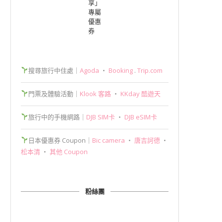
享」
專屬
優惠
券
搜尋旅行中住處｜
Agoda
‧
Booking
.
Trip.com
門票及體驗活動｜
Klook 客路
‧
KKday 酷遊天
旅行中的手機網路｜
DJB SIM卡
‧
DJB eSIM卡
日本優惠券 Coupon｜
Bic camera
‧
唐吉訶德
‧
松本清
‧
其他 Coupon
粉絲團