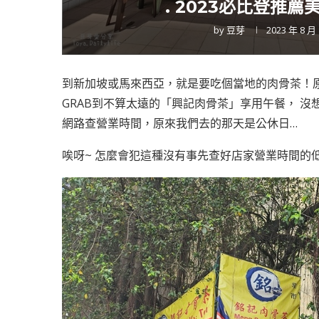
. 2023必比登推薦
by
豆芽
2023 年 8 月
到新加坡或馬來西亞，就是要吃個當地的肉骨茶！
GRAB到不算太遠的「興記肉骨茶」享用午餐， 
網路查營業時間，原來我們去的那天是公休日…
唉呀~ 怎麼會犯這種沒有事先查好店家營業時間的低級