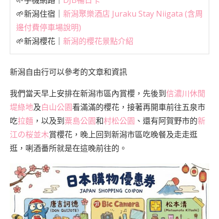
🌱新潟住宿｜
新潟聚樂酒店 Juraku Stay Niigata (含周
邊付費停車場說明)
🌱新潟櫻花｜
新潟的櫻花景點介紹
新潟自由行可以參考的文章和資訊
我們當天早上安排在新潟市區內賞櫻，先後到
信濃川休閒
堤綠地
及
白山公園
看滿滿的櫻花，接著再開車前往五泉市
吃
拉麵
，以及到
粟島公園
和
村松公園
、還有阿賀野市的
新
江の桜並木
賞櫻花，晚上回到新潟市區吃晚餐及走走逛
逛，唎酒番所就是在這晚前往的。