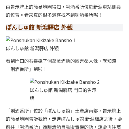
由告示牌上的簡易地圖得知，唎酒番所位於新潟車站側邊
的位置。看來真的很多遊客找不到唎酒番所呢！
ぽんしゅ館 新潟驛店
外觀
ぽんしゅ館 新潟驛店 外觀
看到門口的右邊擺了個拿著酒瓶的歐吉桑人像，就知道
「唎酒番所」到啦！
ぽんしゅ館 新潟驛店 門口的告示
牌
「唎酒番所」位於「ぽんしゅ館」土產店內部，告示牌上
的簡易地圖告訴我們，走進ぽんしゅ館 新潟驛店之後，要
前往「唎酒番所」體驗清酒自動販賣機的話，還要再往商