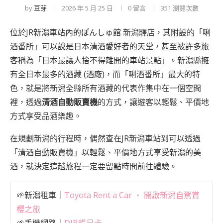
by
豆芽
2026 年 5 月 25 日
0 留言
351
瀏覽次數
位於JR新潟車站內的ぽんしゅ館 新潟驛店，其附設的「唎
酒番所」可以說是日本清酒愛好者的天堂，甚至被許多旅
客稱為「日本最讓人捨不得離開的車站景點」。新潟縣擁
有全日本最多的酒藏 (酒廠)，而「唎酒番所」最大的特
色，就是將新潟全縣所有酒藏的代表作集中在一個空間
裡，透過
清酒自動販賣機
的方式，讓遊客以輕鬆、平價地
方式享受品酒樂趣。
在規劃新潟的行程時，偶然查在JR新潟車站到可以透過
「清酒自動販賣機」以輕鬆、平價地方式享受新潟的美
酒，就決定這趟旅程一定要留點時間前往體驗。
🌱新潟租車｜
Toyota Rent a Car ‧ 開啟新潟自駕賞
櫻之旅
🌱手機網路｜
DJB暢日卡