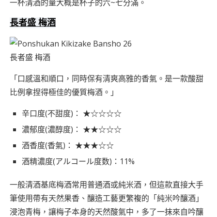
一杯清酒的量大概是杯子的六~七分滿。
長者盛 梅酒
長者盛 梅酒
「口感溫和順口，同時保有清爽高雅的香氣。是一款酸甜
比例拿捏得極佳的優質梅酒。」
辛口度(不甜度)： ★☆☆☆☆
濃郁度(濃醇度)： ★★☆☆☆
酒香度(香氣)： ★★★☆☆
酒精濃度(アルコール度数)：11%
一般清酒基底梅酒常用普通酒或純米酒，但這款直接大手
筆使用帶有天然果香、釀造工藝更繁複的「純米吟釀酒」
浸泡青梅，讓梅子本身的天然酸氣中，多了一抹來自吟釀