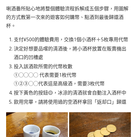
唎酒番所貼心地將整個體驗流程拆解成五個步驟，用圖解
的方式教第一次來的遊客如何購幣、點酒到最後歸還酒
杯。
支付¥500的體驗費用，交換1個小酒杯＋5枚專用代幣
決定好想要品嚐的清酒後，將小酒杯放置在販賣機出
酒口的凹槽處
投入該酒款所需的代幣枚數
①◯◯◯◯ 代表需要1枚代幣
①②③◯◯代表這是高級酒，需要3枚代幣
按下黃色的按鈕🟡，冰涼的清酒就會自動注入酒杯中
飲用完畢，請將使用過的空酒杯拿回「返却口」歸還