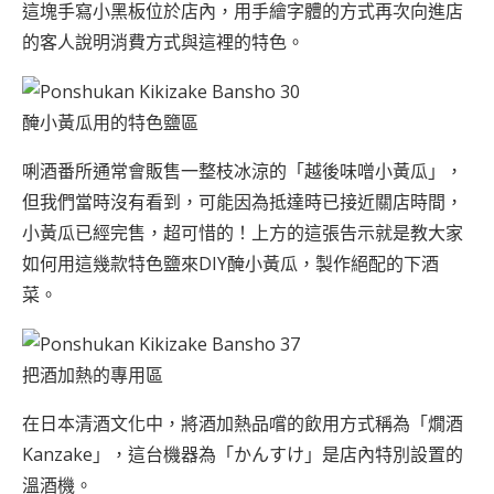
這塊手寫小黑板位於店內，用手繪字體的方式再次向進店
的客人說明消費方式與這裡的特色。
醃小黃瓜用的特色鹽區
唎酒番所通常會販售一整枝冰涼的「越後味噌小黃瓜」，
但我們當時沒有看到，可能因為抵達時已接近關店時間，
小黃瓜已經完售，超可惜的！上方的這張告示就是教大家
如何用這幾款特色鹽來DIY醃小黃瓜，製作絕配的下酒
菜。
把酒加熱的專用區
在日本清酒文化中，將酒加熱品嚐的飲用方式稱為「燗酒
Kanzake」，這台機器為「かんすけ」是店內特別設置的
溫酒機。