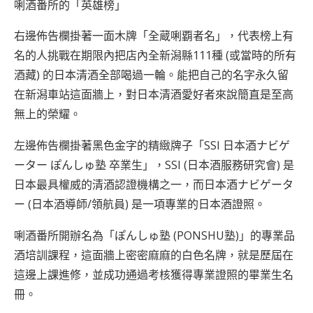
唎酒番所的「英雄榜」
右邊佈告欄掛著一面木牌「全蔵唎覇者名」，代表榜上有
名的人挑戰在期限內把店內全新潟縣111種 (或當時的所有
酒藏) 的日本清酒全部喝過一輪。能把自己的名字永久留
在新潟車站這面牆上，對日本清酒愛好者來說簡直是至高
無上的榮耀。
左邊佈告欄掛著黑色金字的精緻牌子「SSI 日本酒ナビゲ
ーター ぽんしゅ塾 卒業生」，SSI (日本酒服務研究會) 是
日本最具權威的清酒認證機構之一，而日本酒ナビゲータ
ー (日本酒導師/領航員) 是一項專業的日本酒證照。
唎酒番所開辦名為「ぽんしゅ塾 (PONSHU塾)」的專業品
酒培訓課程，這面牆上密密麻麻的白色名牌，就是歷屆在
這邊上課進修，並成功通過考核獲得專業證照的畢業生名
冊。