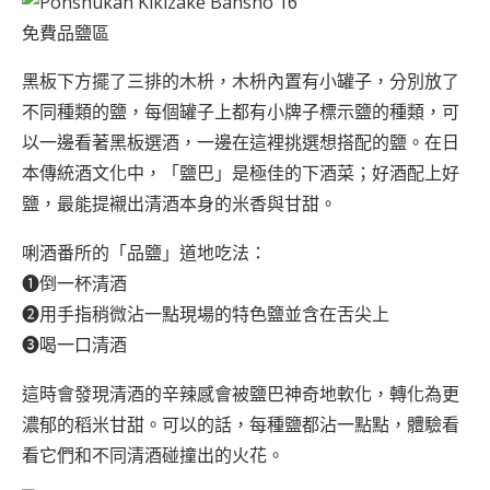
免費品鹽區
黑板下方擺了三排的木枡，木枡內置有小罐子，分別放了
不同種類的鹽，每個罐子上都有小牌子標示鹽的種類，可
以一邊看著黑板選酒，一邊在這裡挑選想搭配的鹽。在日
本傳統酒文化中，「鹽巴」是極佳的下酒菜；好酒配上好
鹽，最能提襯出清酒本身的米香與甘甜。
唎酒番所的「品鹽」道地吃法：
➊倒一杯清酒
➋用手指稍微沾一點現場的特色鹽並含在舌尖上
➌喝一口清酒
這時會發現清酒的辛辣感會被鹽巴神奇地軟化，轉化為更
濃郁的稻米甘甜。可以的話，每種鹽都沾一點點，體驗看
看它們和不同清酒碰撞出的火花。