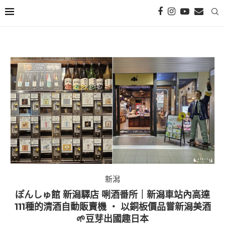
新潟
ぽんしゅ館 新潟驛店 唎酒番所｜新潟車站內高達
111種的清酒自動販賣機 ‧ 以銅板價品嘗新潟美酒
🌱豆芽出國趣日本