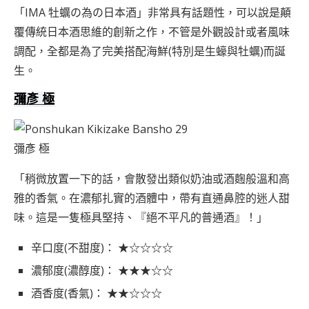
「IMA 牡蠣の為の日本酒」非常具有話題性，可以說是顛
覆傳統日本酒思維的創新之作，不管是外觀設計或者風味
調配，全都是為了完美搭配海鮮(特別是生蠔與牡蠣)而誕
生。
彌彥 極
彌彥 極
「稍微放置一下的話，會散發出類似奶油或酒麴般溫和高
雅的香氣。在濃郁扎實的酒體中，帶有直通鼻腔的迷人甜
味。這是一隻極具堅持、『絕不平凡的普通酒』！」
辛口度(不甜度)： ★☆☆☆☆
濃郁度(濃醇度)： ★★★☆☆
酒香度(香氣)： ★★☆☆☆