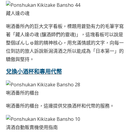
藏人達の魂
唎酒番所內的巨大文字看板，標題用蒼勁有力的毛筆字寫
著「藏人達の魂 (釀酒師們的靈魂)」，這塊看板可以說是
整個ぽんしゅ館的精神核心，用充滿情感的文字，向每一
位到訪的旅人訴說新潟清酒之所以能成為「日本第一」的
驕傲與堅持。
兌換小酒杯和專用代幣
唎酒番所的櫃台
唎酒番所的櫃台，這邊提供兌換酒杯和代幣的服務。
清酒自動販賣機使用指南