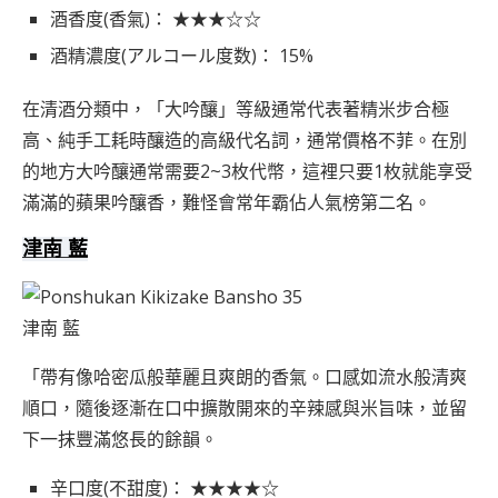
酒香度(香氣)： ★★★☆☆
酒精濃度(アルコール度数)： 15%
在清酒分類中，「大吟釀」等級通常代表著精米步合極
高、純手工耗時釀造的高級代名詞，通常價格不菲。在別
的地方大吟釀通常需要2~3枚代幣，這裡只要1枚就能享受
滿滿的蘋果吟釀香，難怪會常年霸佔人氣榜第二名。
津南 藍
津南 藍
「帶有像哈密瓜般華麗且爽朗的香氣。口感如流水般清爽
順口，隨後逐漸在口中擴散開來的辛辣感與米旨味，並留
下一抹豐滿悠長的餘韻。
辛口度(不甜度)： ★★★★☆