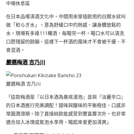
中場休息區
在日本品嚐清酒文化中，中間用來穿插飲用的白開水就叫
做「和らぎ水」，意為舒緩口中灼熱感、讓身體放鬆的
水。現場有多達111種酒，每喝完一杯，喝口水可以清洗
口腔殘留的餘韻，這樣下一杯酒的風味才不會被干擾、不
會混酒。
嚴選梅酒 吉乃川
嚴選梅酒 吉乃川
「這款梅酒是『以日本酒為基底浸泡』並與『淡麗辛口』
的日本酒進行完美調配！甜味與酸味的平衡極佳，口感非
常圓潤滑順。除了直接純飲能感受到豐富層次外，也非常
適合加入冰塊或氣泡水享用，喝起來會更加清爽」