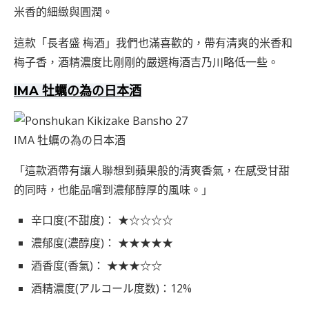
米香的細緻與圓潤。
這款「長者盛 梅酒」我們也滿喜歡的，帶有清爽的米香和
梅子香，酒精濃度比剛剛的嚴選梅酒吉乃川略低一些。
IMA 牡蠣の為の日本酒
IMA 牡蠣の為の日本酒
「這款酒帶有讓人聯想到蘋果般的清爽香氣，在感受甘甜
的同時，也能品嚐到濃郁醇厚的風味。」
辛口度(不甜度)： ★☆☆☆☆
濃郁度(濃醇度)： ★★★★★
酒香度(香氣)： ★★★☆☆
酒精濃度(アルコール度数)：12%