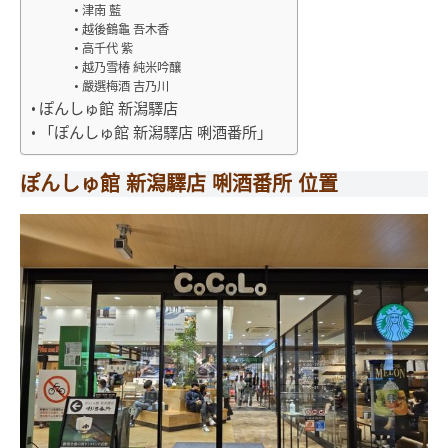
津南 藍
越後鶴龜 吾木香
高千代 紫
越乃雪椿 純米吟釀
嚴選梅酒 吉乃川
ぽんしゅ館 新潟驛店
「ぽんしゅ館 新潟驛店 唎酒番所」
ぽんしゅ館 新潟驛店 唎酒番所
位置