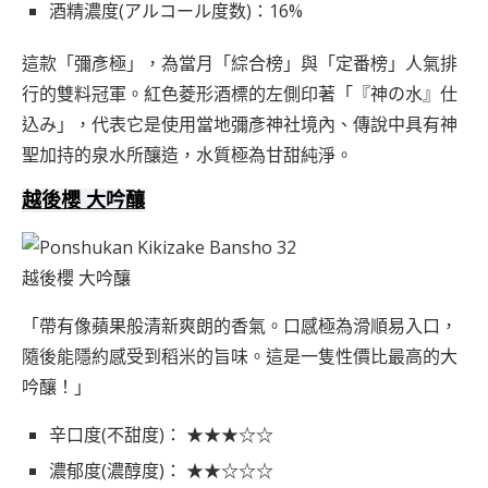
酒精濃度(アルコール度数)：16%
這款「彌彥極」，為當月「綜合榜」與「定番榜」人氣排
行的雙料冠軍。紅色菱形酒標的左側印著「『神の水』仕
込み」，代表它是使用當地彌彥神社境內、傳說中具有神
聖加持的泉水所釀造，水質極為甘甜純淨。
越後櫻 大吟釀
越後櫻 大吟釀
「帶有像蘋果般清新爽朗的香氣。口感極為滑順易入口，
隨後能隱約感受到稻米的旨味。這是一隻性價比最高的大
吟釀！」
辛口度(不甜度)： ★★★☆☆
濃郁度(濃醇度)： ★★☆☆☆