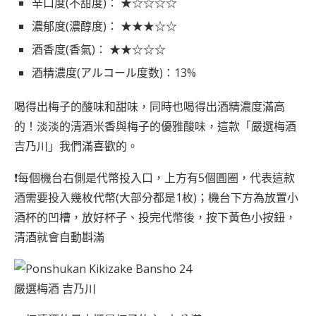
辛口度(不甜度)： ★☆☆☆☆
濃郁度(濃醇度)： ★★★☆☆
酒香度(香氣)： ★★☆☆☆
酒精濃度(アルコール度数)：13%
喝得出梅子的酸味和甜味，同時也喝得出酒精濃度滿高
的！淡淡的清酒米香與梅子的優雅酸味，這款「嚴選梅酒
吉乃川」我們滿喜歡的。
❗每個機台右側是代幣投入口，上方有5個圓圈，代表這款
酒需要投入幾枚代幣(大部分都是1枚)；機台下方為放置小
酒杯的凹槽，放好杯子、投完代幣後，按下黃色小按鈕，
清酒就會自動斟滿
嚴選梅酒 吉乃川