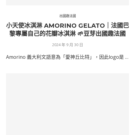
出國趣法國
小天使冰淇淋 AMORINO GELATO｜法國巴
黎專屬自己的花瓣冰淇淋 🌱豆芽出國趣法國
2024 年 9 月 30 日
Amorino 義大利文語意為「愛神丘比特」，因此logo是 …