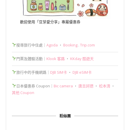
歡迎使用「豆芽愛分享」專屬優惠券
搜尋旅行中住處｜
Agoda
‧
Booking
.
Trip.com
門票及體驗活動｜
Klook 客路
‧
KKday 酷遊天
旅行中的手機網路｜
DJB SIM卡
‧
DJB eSIM卡
日本優惠券 Coupon｜
Bic camera
‧
唐吉訶德
‧
松本清
‧
其他 Coupon
粉絲團