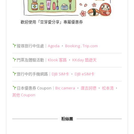
歡迎使用「豆芽愛分享」專屬優惠券
搜尋旅行中住處｜
Agoda
‧
Booking
.
Trip.com
門票及體驗活動｜
Klook 客路
‧
KKday 酷遊天
旅行中的手機網路｜
DJB SIM卡
‧
DJB eSIM卡
日本優惠券 Coupon｜
Bic camera
‧
唐吉訶德
‧
松本清
‧
其他 Coupon
粉絲團