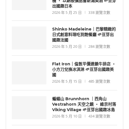
機 ‧ 以銅板價品嘗新潟美酒 🌱豆芽
出國趣日本
2026 年 5 月 25 日
338 瀏覽次數
Shinko Madeleine｜巴黎精緻的
日式創意料理吃到飽餐廳 🌱豆芽出
國趣法國
2026 年 5 月 20 日
284 瀏覽次數
Flat Iron｜倫敦平價連鎖牛排店 ‧
小方刀兌換冰淇淋 🌱豆芽出國趣英
國
2026 年 5 月 15 日
485 瀏覽次數
蝙蝠山 Brunnhorn ｜西角山
Vestrahorn 天空之鏡 ‧ 維京村落
Viking Village 🌱豆芽出國趣冰島
2026 年 5 月 10 日
434 瀏覽次數