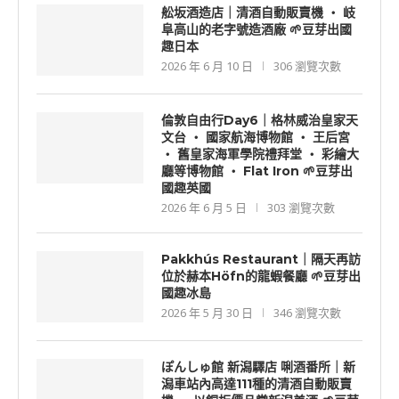
舩坂酒造店｜清酒自動販賣機 ‧ 岐
阜高山的老字號造酒廠 🌱豆芽出國
趣日本
2026 年 6 月 10 日
306 瀏覽次數
倫敦自由行Day6｜格林威治皇家天
文台 ‧ 國家航海博物館 ‧ 王后宮
‧ 舊皇家海軍學院禮拜堂 ‧ 彩繪大
廳等博物館 ‧ Flat Iron 🌱豆芽出
國趣英國
2026 年 6 月 5 日
303 瀏覽次數
Pakkhús Restaurant｜隔天再訪
位於赫本Höfn的龍蝦餐廳 🌱豆芽出
國趣冰島
2026 年 5 月 30 日
346 瀏覽次數
ぽんしゅ館 新潟驛店 唎酒番所｜新
潟車站內高達111種的清酒自動販賣