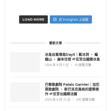
在 Instagram 上追蹤
LOAD MORE
最新文章
冰島自駕環島Day5｜藍冰洞 ‧ 蝙
蝠山 ‧ 赫本住宿 🌱豆芽出國趣冰島
2026 年 8 月 5 日
10 瀏覽次數
巴黎歌劇院 Palais Garnier｜加尼
葉歌劇院 ‧ 新巴洛克風格的建築傑
作 🌱豆芽出國趣法國
2026 年 6 月 15 日
245 瀏覽次數