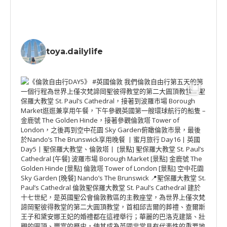
toya.dailylife