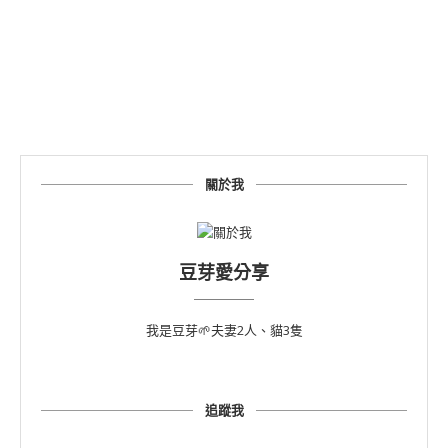
關於我
豆芽愛分享
我是豆芽🌱夫妻2人、貓3隻
追蹤我