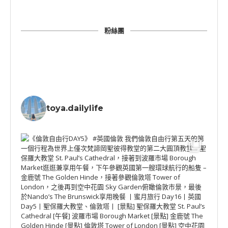
粉絲團
toya.dailylife