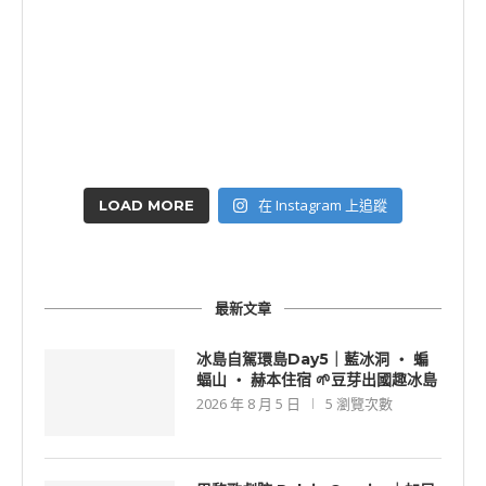
在 Instagram 上追蹤
LOAD MORE
最新文章
冰島自駕環島Day5｜藍冰洞 ‧ 蝙
蝠山 ‧ 赫本住宿 🌱豆芽出國趣冰島
2026 年 8 月 5 日
5 瀏覽次數