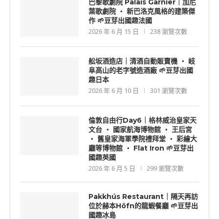
巴黎歌劇院 Palais Garnier｜加尼
葉歌劇院 ‧ 新巴洛克風格的建築傑
作 🌱豆芽出國趣法國
2026 年 6 月 15 日
238 瀏覽次數
舩坂酒造店｜清酒自動販賣機 ‧ 岐
阜高山的老字號造酒廠 🌱豆芽出國
趣日本
2026 年 6 月 10 日
301 瀏覽次數
倫敦自由行Day6｜格林威治皇家天
文台 ‧ 國家航海博物館 ‧ 王后宮
‧ 舊皇家海軍學院禮拜堂 ‧ 彩繪大
廳等博物館 ‧ Flat Iron 🌱豆芽出
國趣英國
2026 年 6 月 5 日
299 瀏覽次數
Pakkhús Restaurant｜隔天再訪
位於赫本Höfn的龍蝦餐廳 🌱豆芽出
國趣冰島