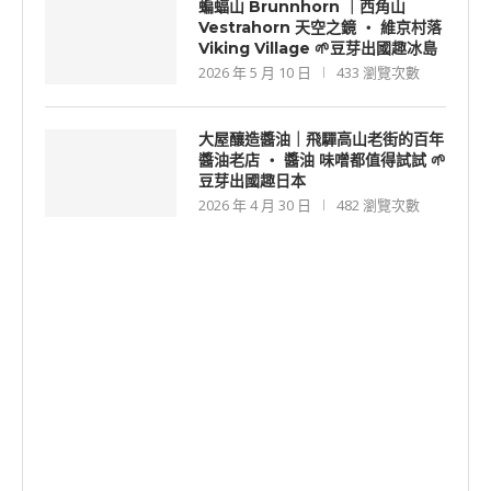
蝙蝠山 Brunnhorn ｜西角山
Vestrahorn 天空之鏡 ‧ 維京村落
Viking Village 🌱豆芽出國趣冰島
2026 年 5 月 10 日
433 瀏覽次數
大屋釀造醬油｜飛驒高山老街的百年
醬油老店 ‧ 醬油 味噌都值得試試 🌱
豆芽出國趣日本
2026 年 4 月 30 日
482 瀏覽次數