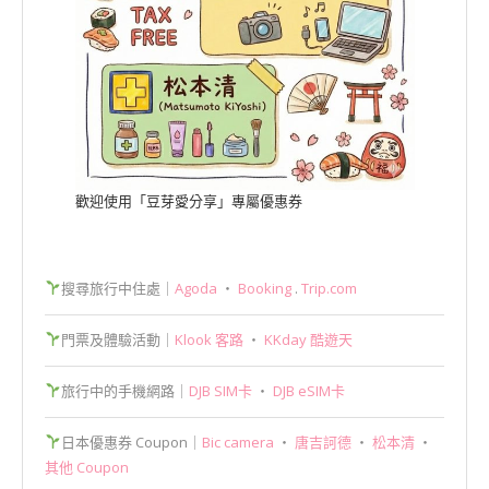
歡迎使用「豆芽愛分享」專屬優惠券
搜尋旅行中住處｜
Agoda
‧
Booking
.
Trip.com
門票及體驗活動｜
Klook 客路
‧
KKday 酷遊天
旅行中的手機網路｜
DJB SIM卡
‧
DJB eSIM卡
日本優惠券 Coupon｜
Bic camera
‧
唐吉訶德
‧
松本清
‧
其他 Coupon