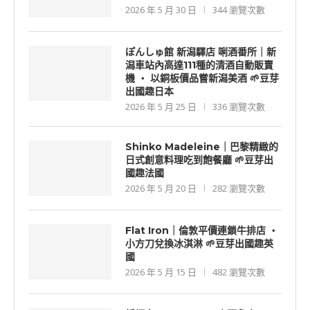
2026 年 5 月 30 日
344 瀏覽次數
ぽんしゅ館 新潟驛店 唎酒番所｜新
潟車站內高達111種的清酒自動販賣
機 ‧ 以銅板價品嘗新潟美酒 🌱豆芽
出國趣日本
2026 年 5 月 25 日
336 瀏覽次數
Shinko Madeleine｜巴黎精緻的
日式創意料理吃到飽餐廳 🌱豆芽出
國趣法國
2026 年 5 月 20 日
282 瀏覽次數
Flat Iron｜倫敦平價連鎖牛排店 ‧
小方刀兌換冰淇淋 🌱豆芽出國趣英
國
2026 年 5 月 15 日
482 瀏覽次數