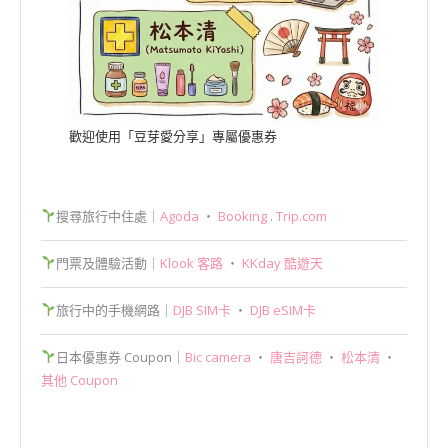
歡迎使用「豆芽愛分享」專屬優惠券
搜尋旅行中住處｜
Agoda
‧
Booking
.
Trip.com
門票及體驗活動｜
Klook 客路
‧
KKday 酷遊天
旅行中的手機網路｜
DJB SIM卡
‧
DJB eSIM卡
日本優惠券 Coupon｜
Bic camera
‧
唐吉訶德
‧
松本清
‧
其他 Coupon