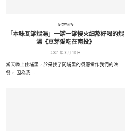
愛吃在南投
「本味瓦罐煨湯」一罐一罐慢火細熬好喝的煨
湯《豆芽愛吃在南投》
2021 年 8 月 13 日
當天晚上住埔里，於是找了間埔里的餐廳當作我們的晚
餐， 因為我 …