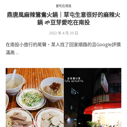
愛吃在南投
鼎唐風麻辣鴛鴦火鍋｜草屯生意很好的麻辣火
鍋 🌱豆芽愛吃在南投
2022 年 4 月 20 日
在南投小旅行的尾聲，某人找了回家順路的且Google評價
滿高 …