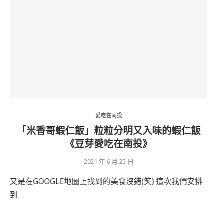
愛吃在南投
「米香哥蝦仁飯」粒粒分明又入味的蝦仁飯
《豆芽愛吃在南投》
2021 年 6 月 25 日
又是在GOOGLE地圖上找到的美食沒錯(笑) 這次我們安排
到 …