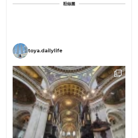
粉絲團
toya.dailylife