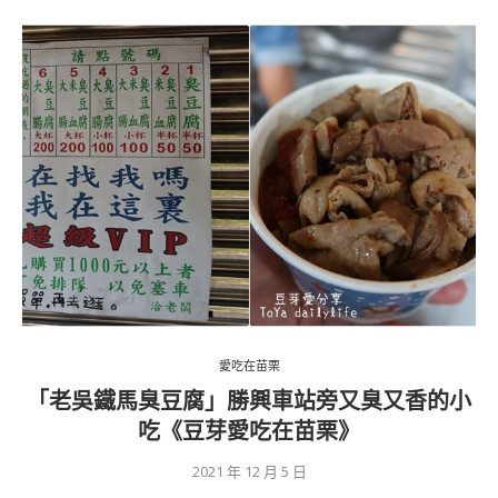
愛吃在苗栗
「老吳鐵馬臭豆腐」勝興車站旁又臭又香的小
吃《豆芽愛吃在苗栗》
2021 年 12 月 5 日