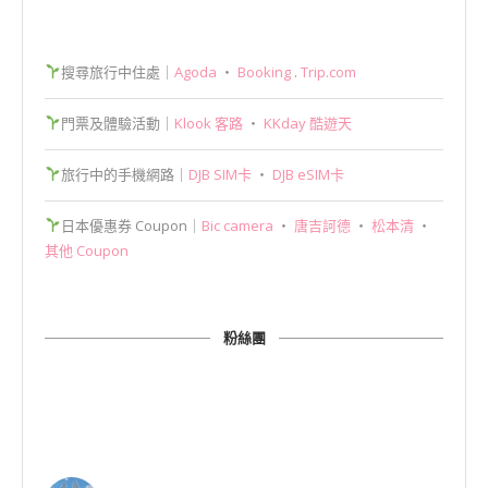
搜尋旅行中住處｜
Agoda
‧
Booking
.
Trip.com
門票及體驗活動｜
Klook 客路
‧
KKday 酷遊天
旅行中的手機網路｜
DJB SIM卡
‧
DJB eSIM卡
日本優惠券 Coupon｜
Bic camera
‧
唐吉訶德
‧
松本清
‧
其他 Coupon
粉絲團