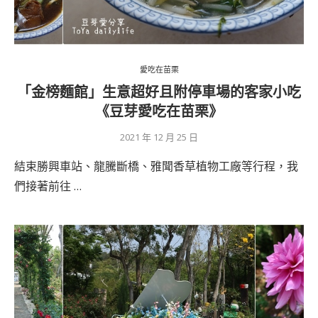
愛吃在苗栗
「金榜麵館」生意超好且附停車場的客家小吃
《豆芽愛吃在苗栗》
2021 年 12 月 25 日
結束勝興車站、龍騰斷橋、雅聞香草植物工廠等行程，我
們接著前往 …