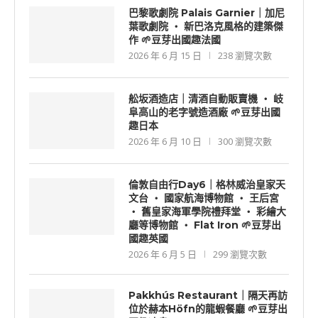
巴黎歌劇院 Palais Garnier｜加尼
葉歌劇院 ‧ 新巴洛克風格的建築傑
作 🌱豆芽出國趣法國
2026 年 6 月 15 日
238 瀏覽次數
舩坂酒造店｜清酒自動販賣機 ‧ 岐
阜高山的老字號造酒廠 🌱豆芽出國
趣日本
2026 年 6 月 10 日
300 瀏覽次數
倫敦自由行Day6｜格林威治皇家天
文台 ‧ 國家航海博物館 ‧ 王后宮
‧ 舊皇家海軍學院禮拜堂 ‧ 彩繪大
廳等博物館 ‧ Flat Iron 🌱豆芽出
國趣英國
2026 年 6 月 5 日
299 瀏覽次數
Pakkhús Restaurant｜隔天再訪
位於赫本Höfn的龍蝦餐廳 🌱豆芽出