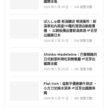
國趣冰島
2026 年 5 月 30 日
343 瀏覽次數
ぽんしゅ館 新潟驛店 唎酒番所｜新
潟車站內高達111種的清酒自動販賣
機 ‧ 以銅板價品嘗新潟美酒 🌱豆芽
出國趣日本
2026 年 5 月 25 日
336 瀏覽次數
Shinko Madeleine｜巴黎精緻的
日式創意料理吃到飽餐廳 🌱豆芽出
國趣法國
2026 年 5 月 20 日
282 瀏覽次數
Flat Iron｜倫敦平價連鎖牛排店 ‧
小方刀兌換冰淇淋 🌱豆芽出國趣英
國
2026 年 5 月 15 日
482 瀏覽次數