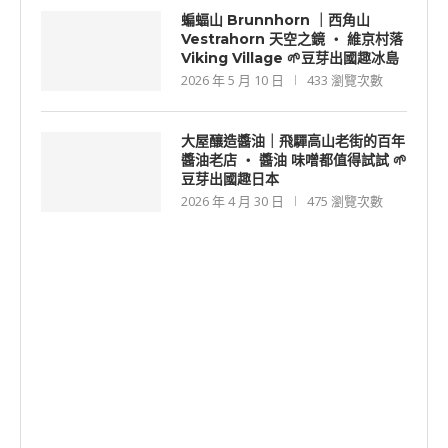
蝙蝠山 Brunnhorn ｜西角山
Vestrahorn 天空之鏡 ‧ 維京村落
Viking Village 🌱豆芽出國趣冰島
2026 年 5 月 10 日
433 瀏覽次數
大屋釀造醬油｜飛驒高山老街的百年
醬油老店 ‧ 醬油 味噌都值得試試 🌱
豆芽出國趣日本
2026 年 4 月 30 日
475 瀏覽次數