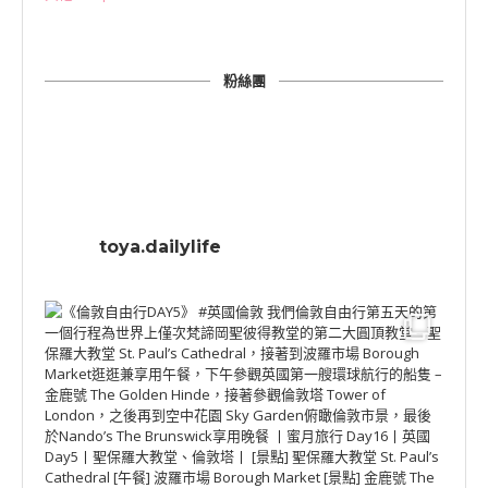
粉絲團
toya.dailylife