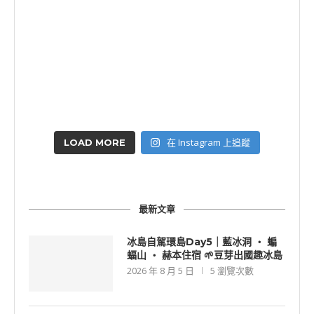
在 Instagram 上追蹤
LOAD MORE
最新文章
冰島自駕環島Day5｜藍冰洞 ‧ 蝙
蝠山 ‧ 赫本住宿 🌱豆芽出國趣冰島
2026 年 8 月 5 日
5 瀏覽次數