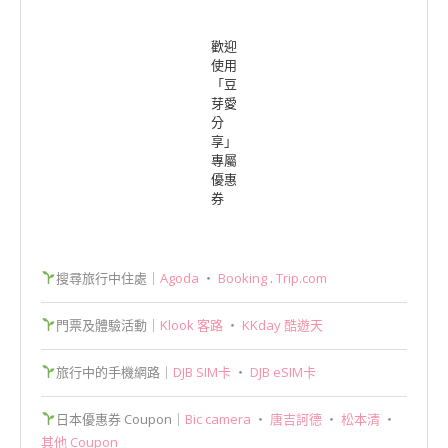
歡迎
使用
「豆
芽愛
分
享」
專屬
優惠
券
搜尋旅行中住處｜
Agoda
‧
Booking
.
Trip.com
門票及體驗活動｜
Klook 客路
‧
KKday 酷遊天
旅行中的手機網路｜
DJB SIM卡
‧
DJB eSIM卡
日本優惠券 Coupon｜
Bic camera
‧
唐吉訶德
‧
松本清
‧
其他 Coupon