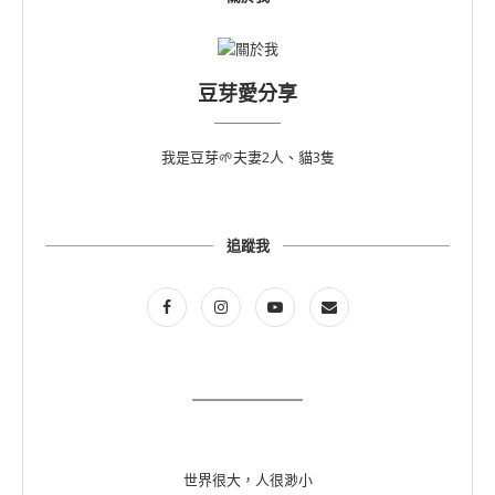
豆芽愛分享
我是豆芽🌱夫妻2人、貓3隻
追蹤我
世界很大，人很渺小