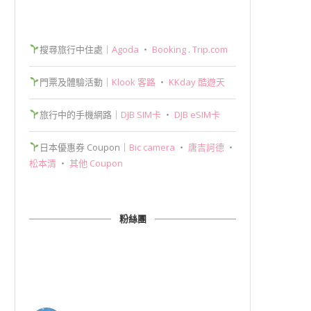
搜尋旅行中住處｜
Agoda
‧
Booking
.
Trip.com
門票及體驗活動｜
Klook 客路
‧
KKday 酷遊天
旅行中的手機網路｜
DJB SIM卡
‧
DJB eSIM卡
日本優惠券 Coupon｜
Bic camera
‧
唐吉訶德
‧
松本清
‧
其他 Coupon
粉絲團