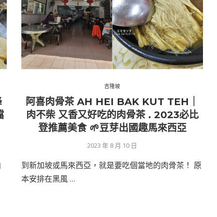
吉隆坡
峰
阿喜肉骨茶 AH HEI BAK KUT TEH｜
檔
肉不柴 又香又好吃的肉骨茶 . 2023必比
登推薦美食 🌱豆芽出國趣馬來西亞
2023 年 8 月 10 日
拍
到新加坡或馬來西亞，就是要吃個當地的肉骨茶！ 原
本安排在黑風 …