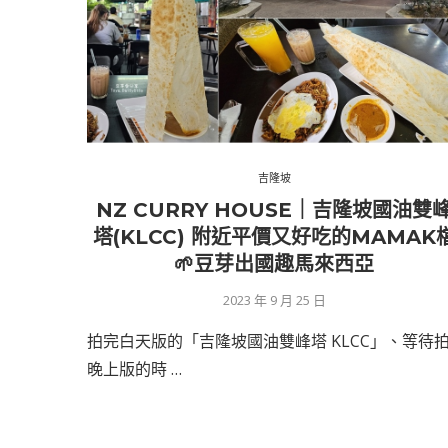
吉隆坡
NZ CURRY HOUSE｜吉隆坡國油雙
塔(KLCC) 附近平價又好吃的MAMAK
🌱豆芽出國趣馬來西亞
2023 年 9 月 25 日
拍完白天版的「吉隆坡國油雙峰塔 KLCC」、等待
晚上版的時 …