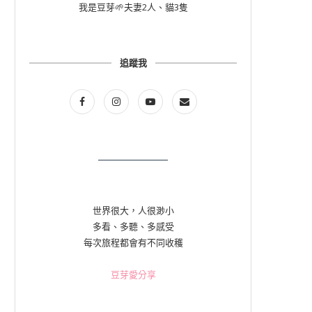
我是豆芽🌱夫妻2人、貓3隻
追蹤我
世界很大，人很渺小
多看、多聽、多感受
每次旅程都會有不同收穫
豆芽愛分享