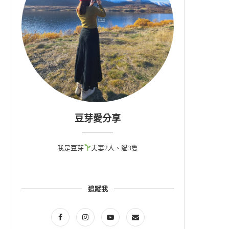
豆芽愛分享
我是豆芽
夫妻2人、貓3隻
追蹤我