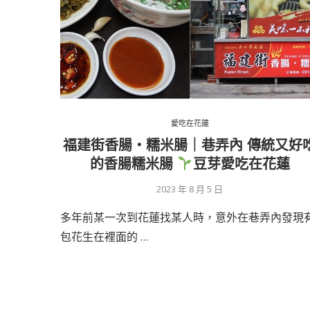
愛吃在花蓮
福建街香腸‧糯米腸｜巷弄內 傳統又好
的香腸糯米腸
豆芽愛吃在花蓮
2023 年 8 月 5 日
多年前某一次到花蓮找某人時，意外在巷弄內發現
包花生在裡面的 …