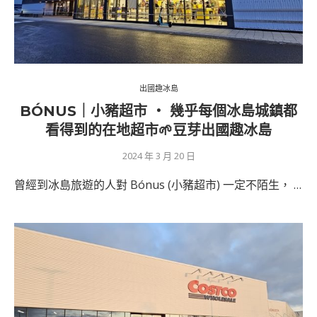
出國趣冰島
BÓNUS｜小豬超市 ‧ 幾乎每個冰島城鎮都
看得到的在地超市🌱豆芽出國趣冰島
2024 年 3 月 20 日
曾經到冰島旅遊的人對 Bónus (小豬超市) 一定不陌生， …