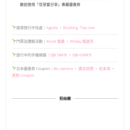
歡迎使用「豆芽愛分享」專屬優惠券
搜尋旅行中住處｜
Agoda
‧
Booking
.
Trip.com
門票及體驗活動｜
Klook 客路
‧
KKday 酷遊天
旅行中的手機網路｜
DJB SIM卡
‧
DJB eSIM卡
日本優惠券 Coupon｜
Bic camera
‧
唐吉訶德
‧
松本清
‧
其他 Coupon
粉絲團