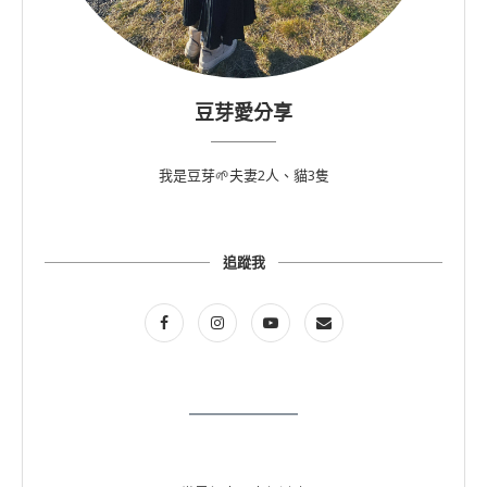
豆芽愛分享
我是豆芽🌱夫妻2人、貓3隻
追蹤我