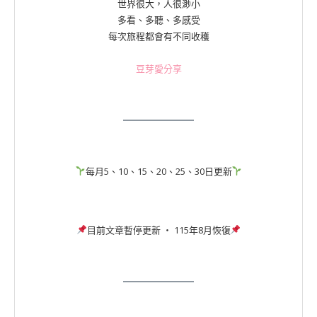
世界很大，人很渺小
多看、多聽、多感受
每次旅程都會有不同收穫
豆芽愛分享
每月5、10、15、20、25、30日更新
目前文章暫停更新 ‧ 115年8月恢復