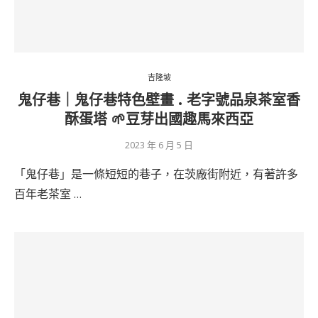
吉隆坡
鬼仔巷｜鬼仔巷特色壁畫 . 老字號品泉茶室香
酥蛋塔 🌱豆芽出國趣馬來西亞
2023 年 6 月 5 日
「鬼仔巷」是一條短短的巷子，在茨廠街附近，有著許多
百年老茶室 …