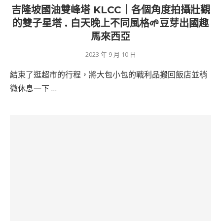
吉隆坡國油雙峰塔 KLCC｜各個角度拍攝壯觀
的雙子星塔 . 白天晚上不同風格🌱豆芽出國趣
馬來西亞
2023 年 9 月 10 日
結束了逛超市的行程，將大包小包的戰利品搬回飯店並稍
微休息一下 …