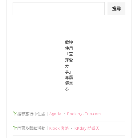
搜尋
歡迎
使用
「豆
芽愛
分
享」
專屬
優惠
券
搜尋旅行中住處｜
Agoda
‧
Booking
.
Trip.com
門票及體驗活動｜
Klook 客路
‧
KKday 酷遊天