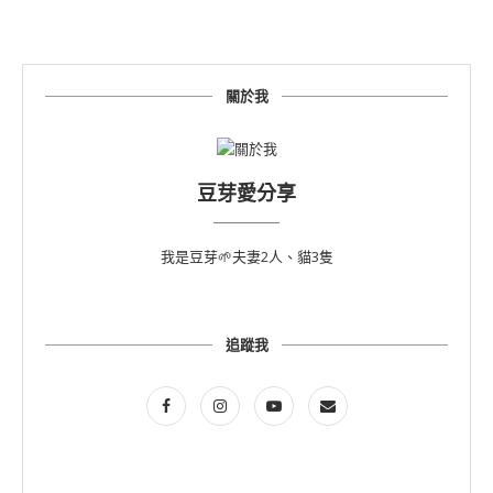
關於我
豆芽愛分享
我是豆芽🌱夫妻2人、貓3隻
追蹤我