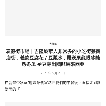
吉隆坡
茨廠街市場｜吉隆坡華人非常多的小吃街兼商
店街 . 義欽豆腐花 / 豆漿水 . 羅漢果龍眼冰糖
燉冬瓜 🌱豆芽出國趣馬來西亞
2023 年 5 月 25 日
在麗豐茶冰室/麗豐茶餐室吃完我們的午餐後，直接走到斜
對面的「 …