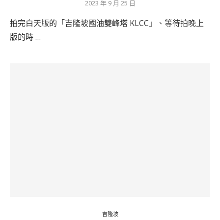
2023 年 9 月 25 日
拍完白天版的「吉隆坡國油雙峰塔 KLCC」、等待拍晚上
版的時 …
吉隆坡