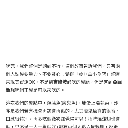
吃完，我們整個是飽到不行，這個故事告訴我們，只有兩
個人點餐要量力、不要貪心… 覺得「黃亞華小食店」整體
來說其實還OK，不是到
吉隆坡
必吃的餐廳，但是有到
亞羅
街
想吃個正餐是可以來吃的。
這次我們的餐點中，
燒蒲魚(魔鬼魚)
、
雙蛋上湯芫菜
、
沙
爹
是我們若有機會再訪會再點的，尤其魔鬼魚真的很香、
口感很特別，再多吃個幾次都覺得可以！招牌燒雞翅也會
點，只不過一人一隻就好 (哪有兩個人點六隻雞翅，然後