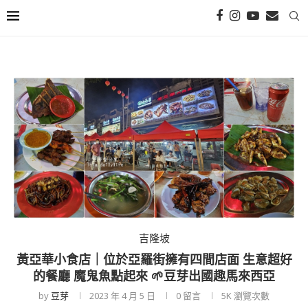
吉隆坡
黃亞華小食店｜位於亞羅街擁有四間店面 生意超好
的餐廳 魔鬼魚點起來 🌱豆芽出國趣馬來西亞
by
豆芽
2023 年 4 月 5 日
0 留言
5K
瀏覽次數