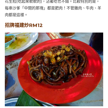
花生粒(吃起來軟軟的)，沾著吃也不錯。比較特別的是，
每串沙爹「中間的那塊」都是肥肉！不管雞肉、牛肉、羊
肉都是這樣。
招牌福建炒RM12