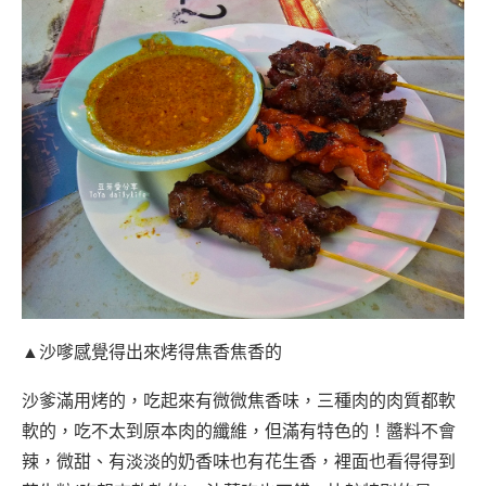
▲沙嗲感覺得出來烤得焦香焦香的
沙爹滿用烤的，吃起來有微微焦香味，三種肉的肉質都軟
軟的，吃不太到原本肉的纖維，但滿有特色的！醬料不會
辣，微甜、有淡淡的奶香味也有花生香，裡面也看得得到