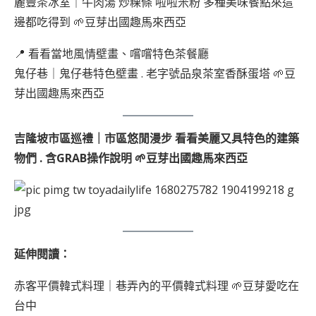
麗豐茶冰室｜牛肉湯 炒粿條 啦啦米粉 多種美味餐點來這
邊都吃得到 🌱豆芽出國趣馬來西亞
📍 看看當地風情壁畫、嚐嚐特色茶餐廳
鬼仔巷｜鬼仔巷特色壁畫 . 老字號品泉茶室香酥蛋塔 🌱豆
芽出國趣馬來西亞
吉隆坡市區巡禮｜市區悠閒漫步 看看美麗又具特色的建築
物們 . 含GRAB操作說明 🌱豆芽出國趣馬來西亞
延伸閱讀：
赤客平價韓式料理｜巷弄內的平價韓式料理 🌱豆芽愛吃在
台中