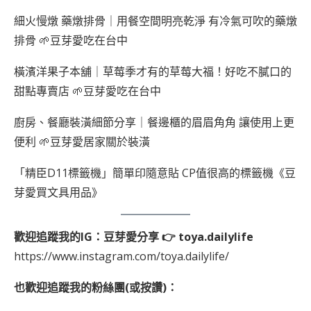
細火慢燉 藥燉排骨｜用餐空間明亮乾淨 有冷氣可吹的藥燉
排骨 🌱豆芽愛吃在台中
橫濱洋果子本舖｜草莓季才有的草莓大福！好吃不膩口的
甜點專賣店 🌱豆芽愛吃在台中
廚房、餐廳裝潢細節分享｜餐邊櫃的眉眉角角 讓使用上更
便利 🌱豆芽愛居家關於裝潢
「精臣D11標籤機」簡單印隨意貼 CP值很高的標籤機《豆
芽愛買文具用品》
歡迎追蹤我的IG：豆芽愛分享 👉 toya.dailylife
https://www.instagram.com/toya.dailylife/
也歡迎追蹤我的粉絲團(或按讚)：