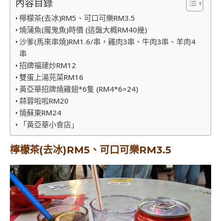
內容目錄
檸檬茶(去冰)RM5、可口可樂RM3.5
燒蒲魚(魔鬼魚)時價 (這盤大概RM40幾)
沙爹(馬來串燒)RM1.6/串，雞肉3串、牛肉3串、羊肉4
串
招牌福建炒RM12
雙蛋上湯芫菜RM16
黃亞華招牌燒雞翅*6隻 (RM4*6=24)
蒜蓉啦啦RM20
燒蘇東RM24
「黃亞華小食店」
檸檬茶(去冰)RM5、可口可樂RM3.5