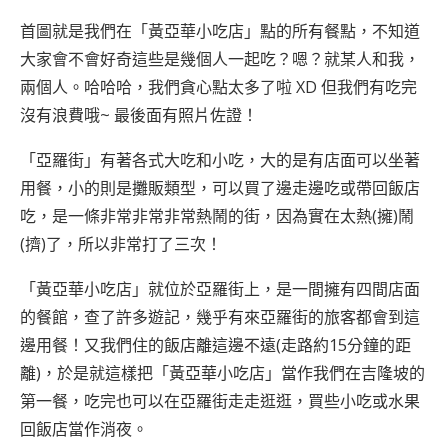
首圖就是我們在「黃亞華小吃店」點的所有餐點，不知道
大家會不會好奇這些是幾個人一起吃？嗯？就某人和我，
兩個人。哈哈哈，我們貪心點太多了啦 XD 但我們有吃完
沒有浪費哦~ 最後面有照片佐證！
「亞羅街」有著各式大吃和小吃，大的是有店面可以坐著
用餐，小的則是攤販類型，可以買了邊走邊吃或帶回飯店
吃，是一條非常非常非常熱鬧的街，因為實在太熱(擁)鬧
(擠)了，所以非常打了三次！
「黃亞華小吃店」就位於亞羅街上，是一間擁有四間店面
的餐館，查了許多遊記，幾乎有來亞羅街的旅客都會到這
邊用餐！又我們住的飯店離這邊不遠(走路約15分鐘的距
離)，於是就這樣把「黃亞華小吃店」當作我們在吉隆坡的
第一餐，吃完也可以在亞羅街走走逛逛，買些小吃或水果
回飯店當作消夜。