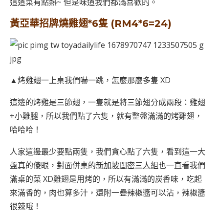
這道菜有點熱~ 但是味道我們都滿喜歡的。
黃亞華招牌燒雞翅*6隻 (RM4*6=24)
▲烤雞翅一上桌我們嚇一跳，怎麼那麼多隻 XD
這邊的烤雞是三節翅，一隻就是將三節翅分成兩段：雞翅
+小雞腿，所以我們點了六隻，就有整盤滿滿的烤雞翅，
哈哈哈！
人家這邊最少要點兩隻，我們貪心點了六隻，看到這一大
盤真的傻眼，對面併桌的
新加坡閨密三人組
也一直看我們
滿桌的菜 XD雞翅是用烤的，所以有滿滿的炭香味，吃起
來滿香的，肉也算多汁，還附一疊辣椒醬可以沾，辣椒醬
很辣哦！