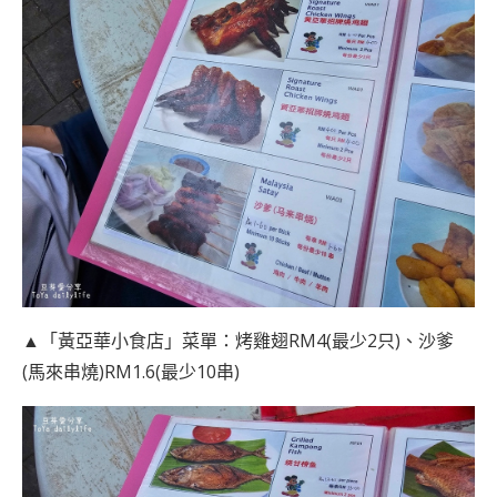
▲「黃亞華小食店」菜單：烤雞翅RM4(最少2只)、沙爹
(馬來串燒)RM1.6(最少10串)