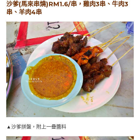
沙爹(馬來串燒)RM1.6/串，雞肉3串、牛肉3
串、羊肉4串
▲沙爹拼盤，附上一疊醬料