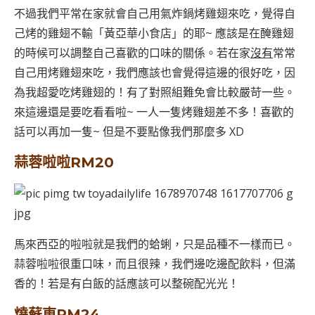
不過我們平常在家就會自己用氣炸鍋烤雞翅來吃，覺得自
己烤的雞翅不輸「黃亞華小食店」的耶~ 應該是在醃雞翅
的時候可以調整自己喜歡的口味的關係。若在家
沒有
常常
自己用烤雞翅來吃，我們應該也會覺得這邊的很好吃，因
為我超愛吃烤雞翅的！有了對照組難免會比較嚴苛一些。
來這邊還是要吃看看啦~ 一人一隻烤雞翅差不多！喜歡的
話可以再加一隻~ 但是不要點像我們那麼多 XD
蒜蓉啦啦RM20
馬來西亞的啦啦就是我們的蛤蜊，只是品種不一樣而已。
蒜蓉啦啦很重口味，而且很辣，我們邊吃邊配飲料，但滿
香的！若是有白飯的話應該可以整碗配光光！
燒蘇東RM24