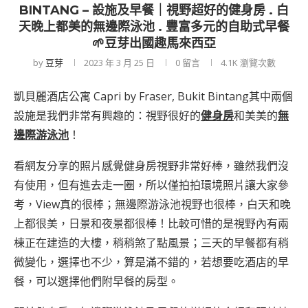
BINTANG – 設施及早餐｜視野超好的健身房 . 白
天晚上都美的無邊際泳池 . 豐富多元的自助式早餐
🌱豆芽出國趣馬來西亞
by
豆芽
2023 年 3 月 25 日
0 留言
4.1K
瀏覽次數
凱貝麗酒店公寓 Capri by Fraser, Bukit Bintang其中兩個
設施是我們非常有興趣的：視野很好的
健身房
和美美的
無
邊際游泳池
！
看網友分享的照片感覺健身房視野非常好棒，雖然我們沒
有使用，但有進去走一圈，所以僅拍拍環境照片讓大家參
考，View真的很棒；無邊際游泳池視野也很棒，白天和晚
上都很美，日景和夜景都很棒！比較可惜的是視野內有兩
棟正在建造的大樓，稍稍煞了點風景；三天的早餐都有稍
微變化，選擇也不少，算是滿不錯的，若想要吃酒店的早
餐，可以選擇他們附早餐的房型。