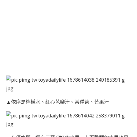
▲依序是檸檬水、紅心芭樂汁、某種茶、芒果汁