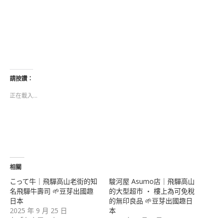
請按讚：
正在載入...
相關
こって牛｜飛驒高山老街的知
駿河屋 Asumo店｜飛驒高山
名飛驒牛壽司 🌱豆芽出國趣
的大型超市 ‧ 樓上為可免稅
日本
的無印良品 🌱豆芽出國趣日
2025 年 9 月 25 日
本