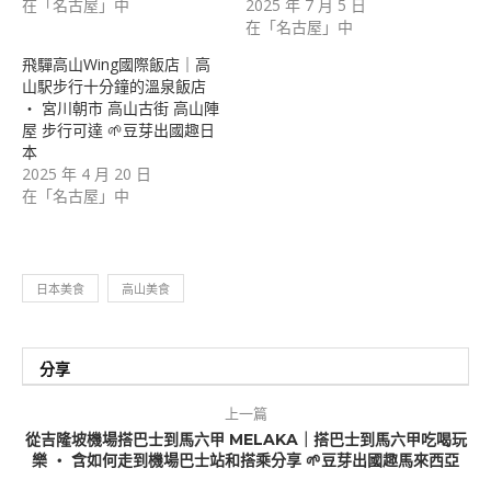
在「名古屋」中
2025 年 7 月 5 日
在「名古屋」中
飛驒高山Wing國際飯店｜高
山駅步行十分鐘的溫泉飯店
‧ 宮川朝市 高山古街 高山陣
屋 步行可達 🌱豆芽出國趣日
本
2025 年 4 月 20 日
在「名古屋」中
日本美食
高山美食
分享
上一篇
從吉隆坡機場搭巴士到馬六甲 MELAKA｜搭巴士到馬六甲吃喝玩
樂 ‧ 含如何走到機場巴士站和搭乘分享 🌱豆芽出國趣馬來西亞