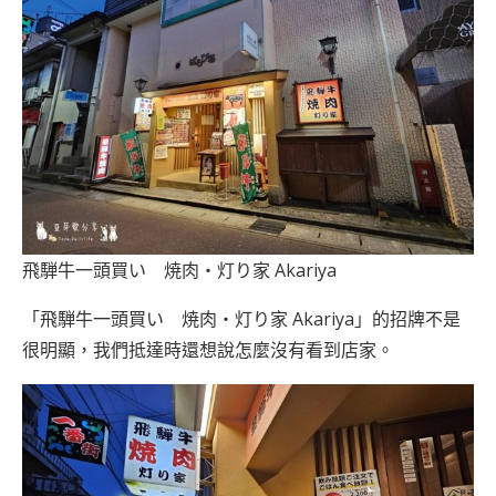
飛騨牛一頭買い 焼肉・灯り家 Akariya
「飛騨牛一頭買い 焼肉・灯り家 Akariya」的招牌不是
很明顯，我們抵達時還想說怎麼沒有看到店家。