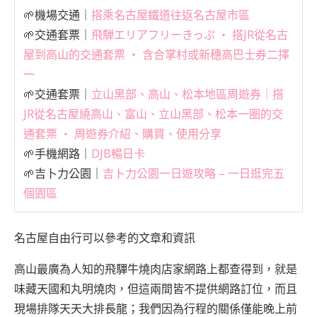
🌱機場交通｜
搭乘名古屋鐵道往返名古屋市區
🌱交通套票｜
飛騨エリアフリーきっぷ ‧ 搭JR從名古
屋到高山的交通套票 ‧ 含合掌村或新穗高巴士券二擇
一
🌱交通套票｜
立山黑部、高山、松本地區周遊券｜搭
JR從名古屋繞高山、富山、立山黑部、松本一圈的交
通套票 ‧ 周遊券介紹、購買、使用分享
🌱手機網路｜
DJB暢日卡
🌱吉卜力公園｜
吉卜力公園一日遊攻略 – 一日逛完五
個園區
名古屋自由行可以參考的文章和資訊
高山最廣為人知的飛驒牛燒肉店家網路上都查得到，就是
味藏天國和丸明燒肉，但這兩間皆不提供網路訂位，而且
現場排隊天天大排長龍；我們因為行程的關係僅能晚上前