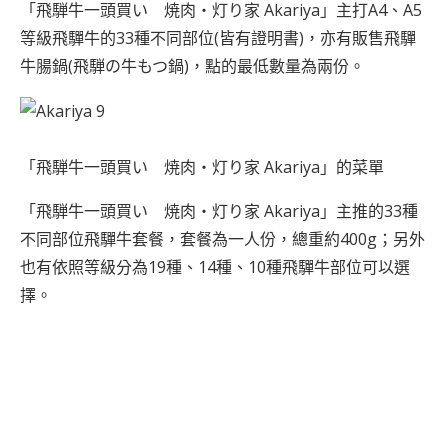
「飛騨牛一頭買い 焼肉・灯り家 Akariya」主打A4、A5
等級飛驒牛的33種不同部位(皆有證明書)，亦有販售飛驒
牛腸鍋(飛騨の牛もつ鍋)，點的最低數量為兩份。
「飛騨牛一頭買い 焼肉・灯り家 Akariya」的菜單
「飛騨牛一頭買い 焼肉・灯り家 Akariya」主推的33種
不同部位飛驒牛套餐，套餐為一人份，總重約400g；另外
也有依照等級分為19種、14種、10種飛驒牛部位可以選
擇。