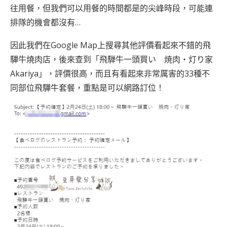
往用餐，但我們可以用餐的時間都是的尖峰時段，可能連
排隊的機會都沒有…
因此我們在Google Map上搜尋其他評價看起來不錯的飛
驒牛燒肉店，後來查到「飛騨牛一頭買い 焼肉・灯り家
Akariya」，評價很高，而且有看起來非常厲害的33種不
同部位飛驒牛套餐，重點是可以網路訂位！