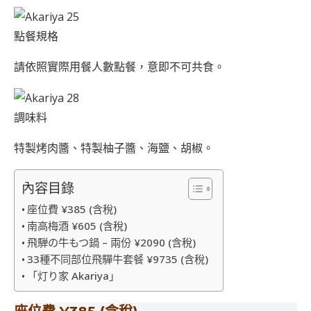
點餐規格
請依照實際用餐人數點餐，意即不可共食。
調味料
特製烤肉醬、特製柚子醬、海鹽、胡椒。
內容目錄
座位費 ¥385 (含稅)
南高梅酒 ¥605 (含稅)
飛騨の牛もつ鍋 – 兩份 ¥2090 (含稅)
33種不同部位飛驒牛套餐 ¥9735 (含稅)
「灯り家 Akariya」