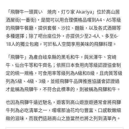
「飛騨牛一頭買い 焼肉・灯り家 Akariya」位於高山居
酒屋街(一番街)，是間可以用合理價格品嚐到A4、A5等級
的飛驒牛餐廳，提供套餐、沙拉、麵飯，以及各式酒類等
多種選擇；除了吧台座位外，亦提供少至2-4人、多至6-
18人的獨立包廂，可於私人空間享用美味的飛驒料理。
「飛驒牛」為產自岐阜縣的黑毛和牛，與米澤牛、宮崎
牛、仙台牛等和牛齊名；依照日本食用肉等級認證協會制
定的統一規格，可食用率等級列為A級和B級，且肉質等級
列為5級、4級、3級，並經飛驒牛品牌推進協議會認證過
才能稱為飛驒牛，不符合此標準的，則被稱為飛驒和牛。
也因為飛驒牛遠近馳名，遊客到高山遊旅遊通常會將飛驒
牛列為必吃清單之一，嚐嚐那油花均勻豐富、口感軟嫩細
緻的滋味，而我們這趟高山之旅當然也將之列到清單內。