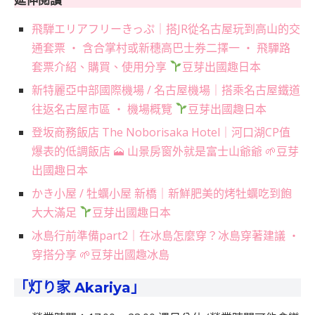
飛騨エリアフリーきっぷ｜搭JR從名古屋玩到高山的交
通套票 ‧ 含合掌村或新穗高巴士券二擇一 ‧ 飛驒路
套票介紹、購買、使用分享
豆芽出國趣日本
新特麗亞中部國際機場 / 名古屋機場｜搭乘名古屋鐵道
往返名古屋市區 ‧ 機場概覽
豆芽出國趣日本
登坂商務飯店 The Noborisaka Hotel｜河口湖CP值
爆表的低調飯店 🗻 山景房窗外就是富士山爺爺 🌱豆芽
出國趣日本
かき小屋 / 牡蠣小屋 新橋｜新鮮肥美的烤牡蠣吃到飽
大大滿足
豆芽出國趣日本
冰島行前準備part2｜在冰島怎麼穿？冰島穿著建議 ‧
穿搭分享 🌱豆芽出國趣冰島
「灯り家 Akariya」