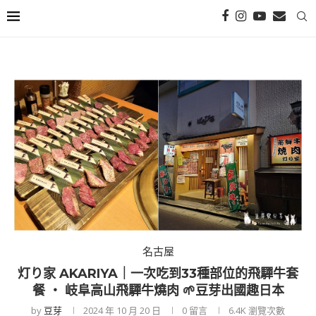
名古屋
灯り家 AKARIYA｜一次吃到33種部位的飛驒牛套
餐 ‧ 岐阜高山飛驒牛燒肉 🌱豆芽出國趣日本
by
豆芽
2024 年 10 月 20 日
0 留言
6.4K
瀏覽次數