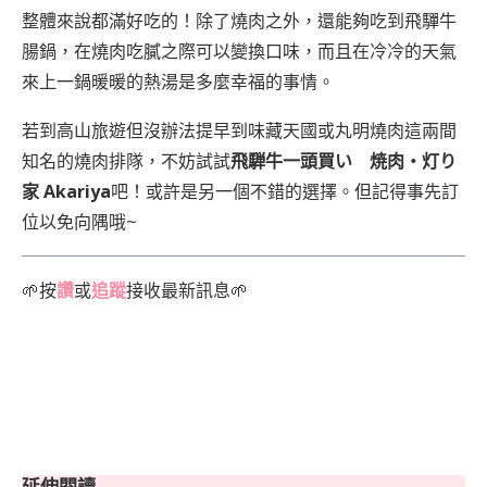
整體來說都滿好吃的！除了燒肉之外，還能夠吃到飛驒牛
腸鍋，在燒肉吃膩之際可以變換口味，而且在冷冷的天氣
來上一鍋暖暖的熱湯是多麼幸福的事情。
若到高山旅遊但沒辦法提早到味藏天國或丸明燒肉這兩間
知名的燒肉排隊，不妨試試
飛騨牛一頭買い 焼肉・灯り
家 Akariya
吧！或許是另一個不錯的選擇。但記得事先訂
位以免向隅哦~
🌱按
讚
或
追蹤
接收最新訊息🌱
延伸閱讀