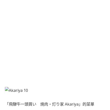
「飛騨牛一頭買い 焼肉・灯り家 Akariya」的菜單