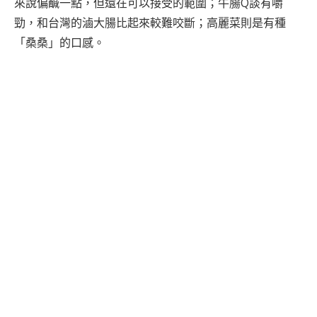
來說偏鹹一點，但還在可以接受的範圍；牛腸Q談有嚼
勁，和台灣的滷大腸比起來較難咬斷；高麗菜則是有種
「桑桑」的口感。