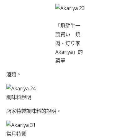
「飛騨牛一
頭買い 焼
肉・灯り家
Akariya」的
菜單
酒類。
調味料說明
店家特製調味料的說明。
當月特餐