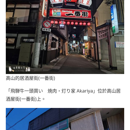
高山的居酒屋街(一番街)
「飛騨牛一頭買い 焼肉・灯り家 Akariya」位於高山居
酒屋街(一番街)上。