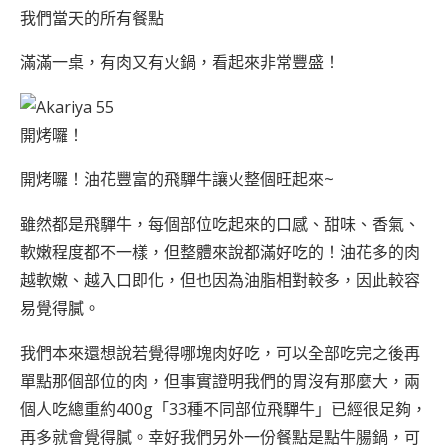
我們當天的所有餐點
滿滿一桌，有肉又有火鍋，看起來非常豐盛！
開烤囉！
開烤囉！油花豐富的飛驒牛讓火整個旺起來~
雖然都是飛驒牛，每個部位吃起來的口感、甜味、香氣、
軟嫩程度都不一樣，但整體來說都滿好吃的！油花多的肉
越軟嫩、越入口即化，但也因為油脂相對較多，因此較容
易覺得膩。
我們本來還想說若覺得哪塊肉好吃，可以全部吃完之後再
單點那個部位的肉，但事實證明我們的胃沒有那麼大，兩
個人吃總重約400g「33種不同部位飛驒牛」已經很足夠，
再多就會覺得膩。幸好我們另外一份餐點是點牛腸鍋，可