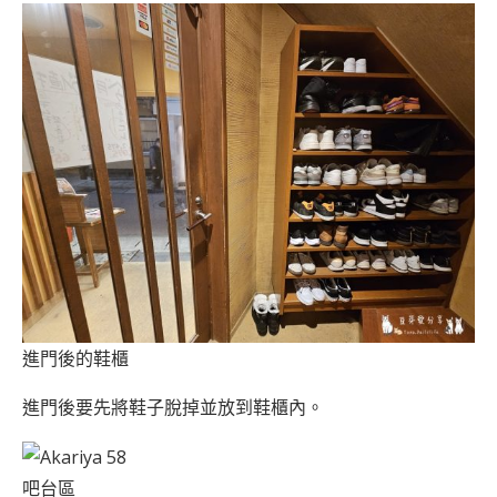
進門後的鞋櫃
進門後要先將鞋子脫掉並放到鞋櫃內。
吧台區