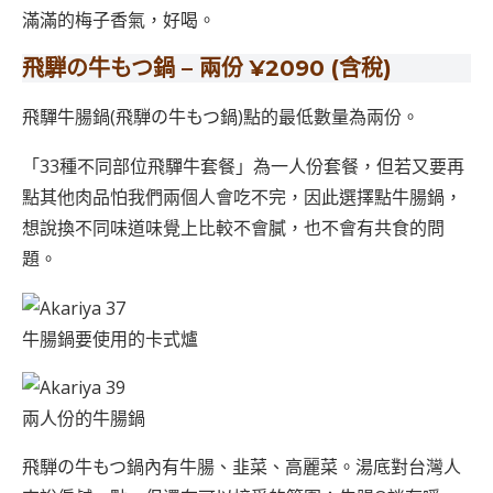
滿滿的梅子香氣，好喝。
飛騨の牛もつ鍋 – 兩份 ¥2090 (含稅)
飛驒牛腸鍋(飛騨の牛もつ鍋)點的最低數量為兩份。
「33種不同部位飛驒牛套餐」為一人份套餐，但若又要再
點其他肉品怕我們兩個人會吃不完，因此選擇點牛腸鍋，
想說換不同味道味覺上比較不會膩，也不會有共食的問
題。
牛腸鍋要使用的卡式爐
兩人份的牛腸鍋
飛騨の牛もつ鍋內有牛腸、韭菜、高麗菜。湯底對台灣人