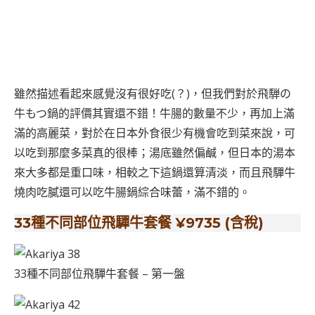
雖然描述看起來感覺沒有很好吃(？)，但我們對於飛騨の
牛もつ鍋的評價其實還不錯！牛腸的數量不少，再加上滿
滿的高麗菜，對於在日本外食很少有機會吃到菜來說，可
以吃到那麼多菜真的很棒；湯底雖然偏鹹，但日本的湯本
來大多都是重口味，相較之下這鍋還算清淡，而且飛驒牛
燒肉吃膩還可以吃牛腸鍋綜合味蕾，滿不錯的。
33種不同部位飛驒牛套餐 ¥9735 (含稅)
33種不同部位飛驒牛套餐 – 第一盤