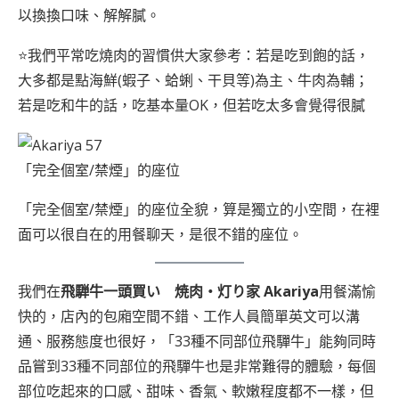
以換換口味、解解膩。
⭐我們平常吃燒肉的習慣供大家參考：若是吃到飽的話，
大多都是點海鮮(蝦子、蛤蜊、干貝等)為主、牛肉為輔；
若是吃和牛的話，吃基本量OK，但若吃太多會覺得很膩
「完全個室/禁煙」的座位
「完全個室/禁煙」的座位全貌，算是獨立的小空間，在裡
面可以很自在的用餐聊天，是很不錯的座位。
我們在
飛騨牛一頭買い 焼肉・灯り家 Akariya
用餐滿愉
快的，店內的包廂空間不錯、工作人員簡單英文可以溝
通、服務態度也很好，「33種不同部位飛驒牛」能夠同時
品嘗到33種不同部位的飛驒牛也是非常難得的體驗，每個
部位吃起來的口感、甜味、香氣、軟嫩程度都不一樣，但