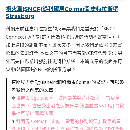
搭火車(SNCF)從科爾馬Colmar到史特拉斯堡
Strasborg
科爾馬前往史特拉斯堡的火車票我們是當天於「SNCF
Connect」APP訂的，因為科爾馬逛的時間不好拿捏，再
加上這段的距離不長、班次又多，因此我們是依照當天實
際逛的情況訂票(本篇文章的最下面有SNCF訂票教學)；另
外若是由巴黎出發前往史特拉斯堡，本篇文章的後面亦有
火車(法國國鐵SNCF)的搭乘分享。
有關埃吉桑Eguisheim和科爾馬Colmar的遊記，可以參
考我們之前寫的文章：
＊
埃吉桑 Eguisheim｜法國最美鮮花小鎮之一 置身童
話世界 ‧ 含巴黎出發之交通分享 法國國鐵SNCF訂票教
學🌱豆芽出國趣法國
＊
科爾馬 Colmar｜走訪「霍爾的移動城堡」取景的童
話小鎮 ‧ 含巴黎出發之交通分享 法國國鐵SNCF訂票教