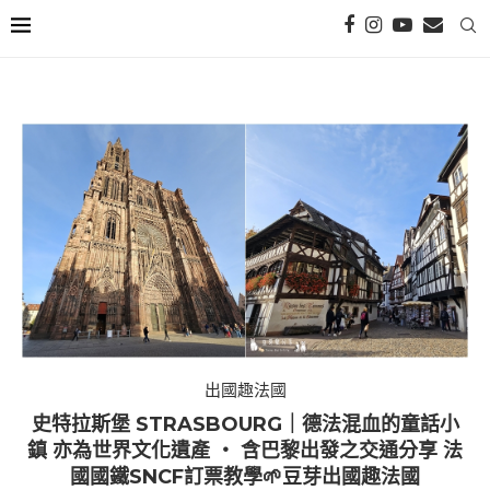
出國趣法國
史特拉斯堡 STRASBOURG｜德法混血的童話小
鎮 亦為世界文化遺產 ‧ 含巴黎出發之交通分享 法
國國鐵SNCF訂票教學🌱豆芽出國趣法國