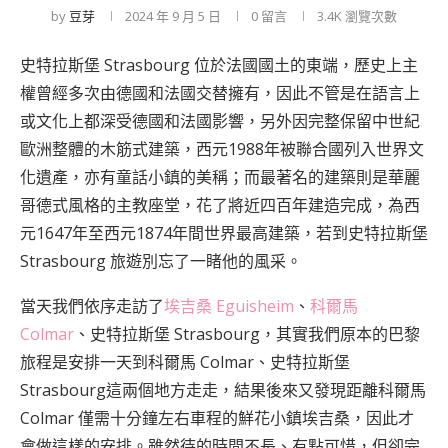
by
豆芽
2024 年 9 月 5 日
0 留言
3.4K
瀏覽次數
史特拉斯堡 Strasbourg 位於法國國土的東端，歷史上主
權曾經多次由德國和法國交替擁有，因此不管是在語言上
或文化上都深受德國和法國影響，另外因完整保留中世紀
歐洲整體的木筋式建築，西元1988年被聯合國列入世界文
化遺產，亦有童話小鎮的美稱；而最著名的建築則是華麗
哥德式風格的主教座堂，花了將近四百年建造完成，為西
元1647年至西元1874年間世界最高建築，若到史特拉斯堡
Strasbourg 旅遊別忘了一睹他的風采。
當天我們依序走訪了
埃吉桑 Eguisheim
、
科爾馬
Colmar
、史特拉斯堡 Strasbourg，其實我們原本的巴黎
旅程是安排一天到
科爾馬 Colmar
、史特拉斯堡
Strasbourg這兩個地方走走，結果後來又發現距離
科爾馬
Colmar
僅需十分鐘左右車程的鮮花小鎮
埃吉桑
，因此才
會做這樣的安排。雖然待的時間不長、有點可惜，但卻完