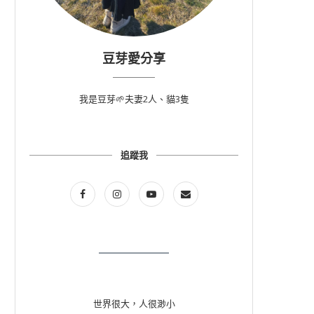
豆芽愛分享
我是豆芽🌱夫妻2人、貓3隻
追蹤我
世界很大，人很渺小