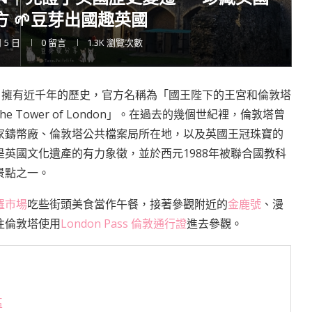
 🌱豆芽出國趣英國
月 5 日
0 留言
1.3K
瀏覽次數
士河北岸，擁有近千年的歷史，官方名稱為「國王陛下的王宮和倫敦塔
tress of the Tower of London」。在過去的幾個世紀裡，倫敦塔曾
家鑄幣廠、倫敦塔公共檔案局所在地，以及英國王冠珠寶的
英國文化遺產的有力象徵，並於西元1988年被聯合國教科
景點之一。
羅市場
吃些街頭美食當作午餐，接著參觀附近的
金鹿號
、漫
往倫敦塔使用
London Pass 倫敦通行證
進去參觀。
區