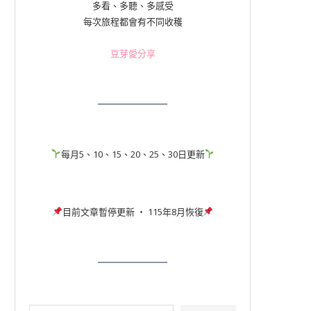
多看、多聽、多感受
每次旅程都會有不同收穫
豆芽愛分享
每月5、10、15、20、25、30日更新
目前文章暫停更新 ‧ 115年8月恢復