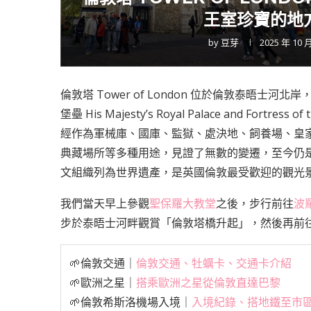
王室珍寶的地方
by
豆芽
2025 年 10 
倫敦塔 Tower of London 位於倫敦泰晤
堡壘 His Majesty’s Royal Palace and For
經作為軍械庫、國庫、監獄、處決地、飼養場、皇
典藏場所等多種用途，見證了無數的變遷，至今仍是
文組織列為世界遺產，是英國倫敦最受歡迎的觀光
我們當天早上參觀
聖保羅大教堂
之後，步行前往
波
步於泰晤士河畔觀賞「倫敦塔橋升起」，然後再前
🌱倫敦交通｜
倫敦交通、牡蠣卡、交通卡介紹
🌱歐洲之星｜
搭乘歐洲之星從倫敦直達巴黎
🌱倫敦希斯洛機場入境｜
入境紀錄、搭地鐵至市