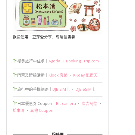
歡迎使用「豆芽愛分享」專屬優惠券
搜尋旅行中住處｜
Agoda
‧
Booking
.
Trip.com
門票及體驗活動｜
Klook 客路
‧
KKday 酷遊天
旅行中的手機網路｜
DJB SIM卡
‧
DJB eSIM卡
日本優惠券 Coupon｜
Bic camera
‧
唐吉訶德
‧
松本清
‧
其他 Coupon
粉絲團