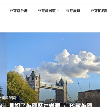
豆芽遊台灣
豆芽愛居家
豆芽愛買
豆芽忙結
出國趣英國
DON｜見證了英國歷史變遷 ‧ 珍藏英國