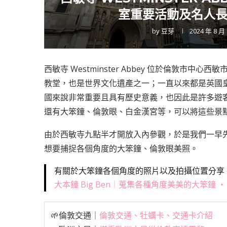
室重要活動及名人長
by
豆芽
2024 年 8 月
西敏寺 Westminster Abbey 位於倫敦
教堂，也是世界文化遺產之一；一直以來都是英國皇
國來說非常重要且具有歷史意義，也因此是許多遊
還有大笨鐘、倫敦眼、白金漢宮等，可以將這些景
由於西敏寺九點半才開放入內參觀，於是我們一早
想要捕捉各個角度的大笨鐘、倫敦眼美照。
有關於大笨鐘各個角度的照片以及拍攝位置分享
大本鐘 Big Ben｜蒐集各種角度美美的大笨鐘 
🌱倫敦交通｜
倫敦交通、牡蠣卡、交通卡介紹