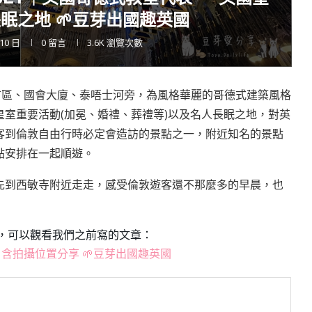
眠之地 🌱豆芽出國趣英國
 10 日
0 留言
3.6K
瀏覽次數
市中心西敏市區、國會大廈、泰唔士河旁，為風格華麗的哥德式建築風格
室重要活動(加冕、婚禮、葬禮等)以及名人長眠之地，對英
客到倫敦自由行時必定會造訪的景點之一，附近知名的景點
點安排在一起順遊。
先到西敏寺附近走走，感受倫敦遊客還不那麼多的早晨，也
，可以觀看我們之前寫的文章：
‧ 含拍攝位置分享 🌱豆芽出國趣英國