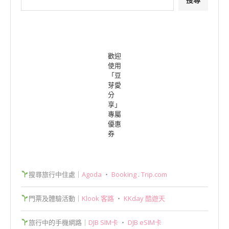
歡迎
使用
「豆
芽愛
分
享」
專屬
優惠
券
搜尋旅行中住處｜
Agoda
‧
Booking
.
Trip.com
門票及體驗活動｜
Klook 客路
‧
KKday 酷遊天
旅行中的手機網路｜
DJB SIM卡
‧
DJB eSIM卡