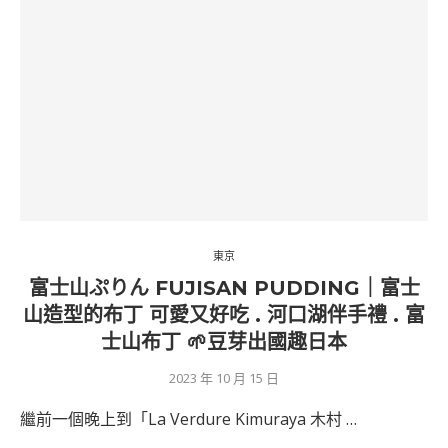
東京
富士山ぷりん FUJISAN PUDDING｜富士
山造型的布丁 可愛又好吃 . 河口湖伴手禮 . 富
士山布丁 🌱豆芽出國趣日本
2023 年 10 月 15 日
繼前一個晚上到「La Verdure Kimuraya 木村 …