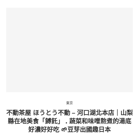
東京
不動茶屋 ほうとう不動 – 河口湖北本店｜山梨
縣在地美食「餺飥」 . 蔬菜和味噌熬煮的湯底
好濃好好吃 🌱豆芽出國趣日本