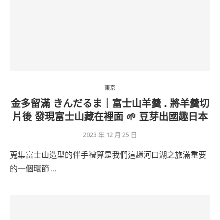
東京
金多留滿 きんだるま｜富士山羊羹 . 將羊羹切
片後 發現富士山藏在裡面 🌱 豆芽出國趣日本
2023 年 12 月 25 日
蒐集富士山造型的伴手禮算是我們這趟河口湖之旅滿重要
的一個環節 …