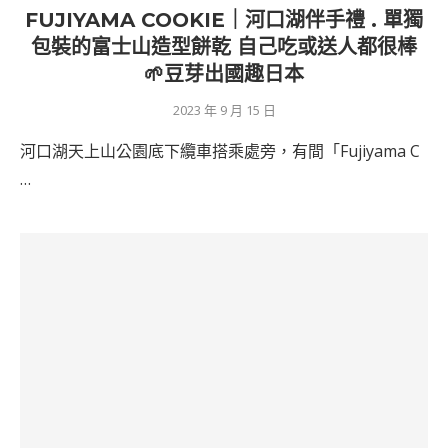
FUJIYAMA COOKIE｜河口湖伴手禮 . 單獨
包裝的富士山造型餅乾 自己吃或送人都很棒
🌱豆芽出國趣日本
2023 年 9 月 15 日
河口湖天上山公園底下纜車搭乘處旁，有間「Fujiyama C
…