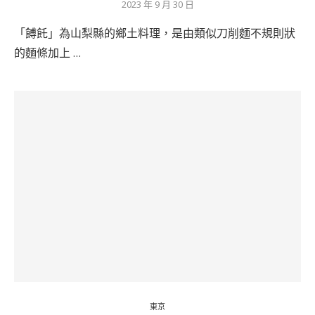
2023 年 9 月 30 日
「餺飥」為山梨縣的鄉土料理，是由類似刀削麵不規則狀
的麵條加上 …
東京