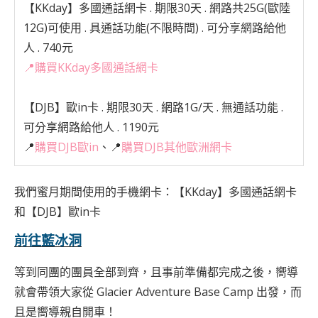
【KKday】多國通話網卡
. 期限30天 . 網路共25G(歐陸
12G)可使用 . 具通話功能(不限時間) . 可分享網路給他
人 . 740元
📍
購買KKday多國通話網卡
【DJB】歐in卡
. 期限30天 . 網路1G/天 . 無通話功能 .
可分享網路給他人 . 1190元
📍
購買DJB歐in
、📍
購買DJB其他歐洲網卡
我們蜜月期間使用的手機網卡：
【KKday】多國通話網卡
和
【DJB】歐in卡
前往藍冰洞
等到同團的團員全部到齊，且事前準備都完成之後，嚮導
就會帶領大家從 Glacier Adventure Base Camp 出發，而
且是嚮導親自開車！