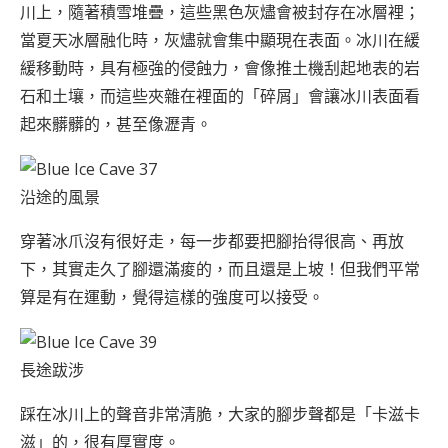
川上，隨著積雪堆疊，這些黑色灰燼會被封存在冰層裡；
當夏天冰層融化時，灰燼就會集中顯現在表面。冰川在緩
緩移動時，具有極強的侵蝕力，會像推土機刮起地表的岩
石和土壤，而這些夾雜在裡面的「碎屑」會讓冰川表面看
起來髒髒的，甚至像瀝青。
沿途的風景
穿著冰爪沒有很好走，每一步都要把腳抬得很高、再放
下，其實走久了腳還滿痠的，而且還是上坡！但我們平常
算是有在運動，覺得這樣的強度可以接受。
長途跋涉
踩在冰川上的聲音非常清脆，大家的腳步聲都是「卡滋卡
滋」的，很有厚實度。