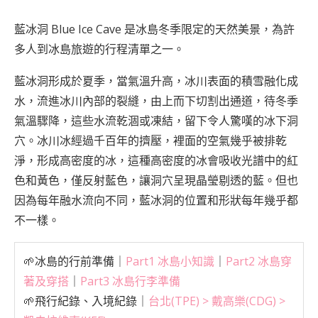
藍冰洞 Blue Ice Cave 是冰島冬季限定的天然美景，為許
多人到冰島旅遊的行程清單之一。
藍冰洞形成於夏季，當氣溫升高，冰川表面的積雪融化成
水，流進冰川內部的裂縫，由上而下切割出通道，待冬季
氣溫驟降，這些水流乾涸或凍結，留下令人驚嘆的冰下洞
穴。冰川冰經過千百年的擠壓，裡面的空氣幾乎被排乾
淨，形成高密度的冰，這種高密度的冰會吸收光譜中的紅
色和黃色，僅反射藍色，讓洞穴呈現晶瑩剔透的藍。但也
因為每年融水流向不同，藍冰洞的位置和形狀每年幾乎都
不一樣。
🌱冰島的行前準備｜
Part1 冰島小知識
｜
Part2 冰島穿
著及穿搭
｜
Part3 冰島行李準備
🌱飛行紀錄、入境紀錄｜
台北(TPE) > 戴高樂(CDG) >