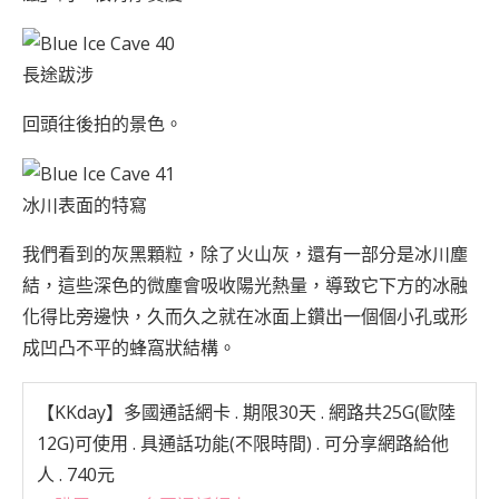
長途跋涉
回頭往後拍的景色。
冰川表面的特寫
我們看到的灰黑顆粒，除了火山灰，還有一部分是冰川塵
結，這些深色的微塵會吸收陽光熱量，導致它下方的冰融
化得比旁邊快，久而久之就在冰面上鑽出一個個小孔或形
成凹凸不平的蜂窩狀結構。
【KKday】多國通話網卡
. 期限30天 . 網路共25G(歐陸
12G)可使用 . 具通話功能(不限時間) . 可分享網路給他
人 . 740元