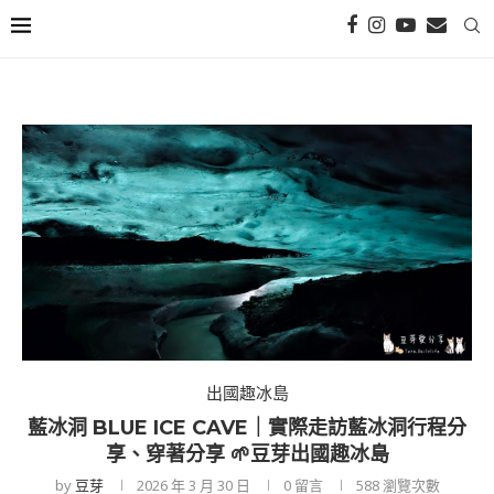
出國趣冰島
藍冰洞 BLUE ICE CAVE｜實際走訪藍冰洞行程分
享、穿著分享 🌱豆芽出國趣冰島
by
豆芽
2026 年 3 月 30 日
0 留言
588
瀏覽次數