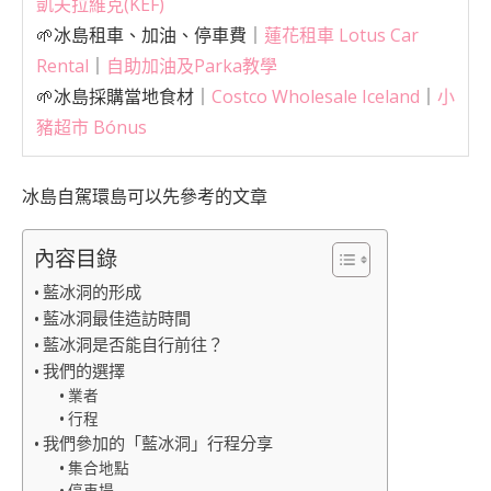
凱夫拉維克(KEF)
🌱冰島租車、加油、停車費｜
蓮花租車 Lotus Car
Rental
｜
自助加油及Parka教學
🌱冰島採購當地食材｜
Costco Wholesale Iceland
｜
小
豬超市 Bónus
冰島自駕環島可以先參考的文章
內容目錄
藍冰洞的形成
藍冰洞最佳造訪時間
藍冰洞是否能自行前往？
我們的選擇
業者
行程
我們參加的「藍冰洞」行程分享
集合地點
停車場