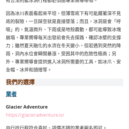
有合法的藍冰洞行程都必須由專業嚮導帶領。
因為冰川表面看起來平坦，但薄雪底下有可能藏著深不見
底的裂隙，一旦踩空就是直接墜落；而且，冰洞是會「呼
吸」的，氣溫微升、下雨或是地殼震動，都可能導致冰塊
崩塌，專業嚮導每天出發前會先去探路，確認冰壁的支撐
力；雖然夏天融化的水流在冬天變小，但若遇到突然的降
雨，洞內水位會瞬間暴漲，受困其中的危險性極高；另
外，專業嚮導會提供進入冰洞所需要的工具，如冰爪、安
全帽、冰斧和頭燈等。
我們的選擇
業者
Glacier Adventure
https://glacieradventure.is/
自行找行程符合喜好、評價不錯的業者報名即可。