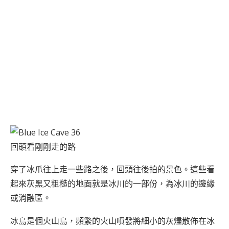
回頭看剛剛走的路
穿了冰爪往上走一些路之後，回頭往後拍的景色。這些看
起來灰黑又粗糙的地面就是冰川的一部份，為冰川的邊緣
或消融區。
冰島是個火山島，頻繁的火山噴發將細小的灰燼散佈在冰