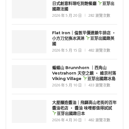
日式創意料理吃到飽餐廳
豆芽出
國趣法國
2026 年 5 月 20 日
282 瀏覽次數
Flat Iron｜倫敦平價連鎖牛排店 ‧
小方刀兌換冰淇淋
豆芽出國趣英
國
2026 年 5 月 15 日
482 瀏覽次數
蝙蝠山 Brunnhorn ｜西角山
Vestrahorn 天空之鏡 ‧ 維京村落
Viking Village
豆芽出國趣冰島
2026 年 5 月 10 日
433 瀏覽次數
大屋釀造醬油｜飛驒高山老街的百年
醬油老店 ‧ 醬油 味噌都值得試試
豆芽出國趣日本
2026 年 4 月 30 日
482 瀏覽次數