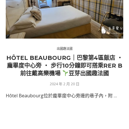
出國趣法國
HÔTEL BEAUBOURG｜巴黎第4區飯店 ‧
龐畢度中心旁 ‧ 步行10分鐘即可搭乘RER B
前往戴高樂機場
豆芽出國趣法國
2024 年 2 月 20 日
Hôtel Beaubourg位於龐畢度中心旁邊的巷子內，附 …