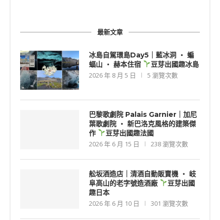
最新文章
冰島自駕環島Day5｜藍冰洞 ‧ 蝙
蝠山 ‧ 赫本住宿
豆芽出國趣冰島
2026 年 8 月 5 日
5 瀏覽次數
巴黎歌劇院 Palais Garnier｜加尼
葉歌劇院 ‧ 新巴洛克風格的建築傑
作
豆芽出國趣法國
2026 年 6 月 15 日
238 瀏覽次數
舩坂酒造店｜清酒自動販賣機 ‧ 岐
阜高山的老字號造酒廠
豆芽出國
趣日本
2026 年 6 月 10 日
301 瀏覽次數