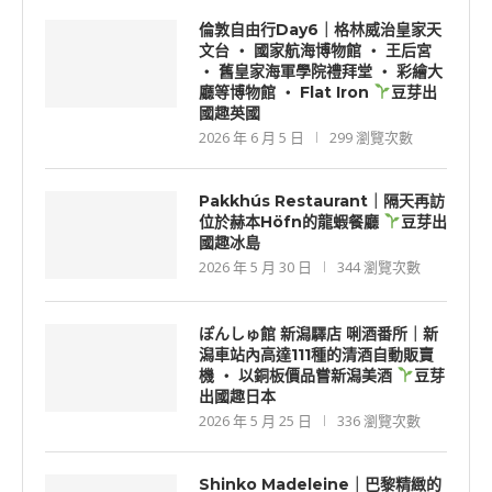
倫敦自由行Day6｜格林威治皇家天
文台 ‧ 國家航海博物館 ‧ 王后宮
‧ 舊皇家海軍學院禮拜堂 ‧ 彩繪大
廳等博物館 ‧ Flat Iron
豆芽出
國趣英國
2026 年 6 月 5 日
299 瀏覽次數
Pakkhús Restaurant｜隔天再訪
位於赫本Höfn的龍蝦餐廳
豆芽出
國趣冰島
2026 年 5 月 30 日
344 瀏覽次數
ぽんしゅ館 新潟驛店 唎酒番所｜新
潟車站內高達111種的清酒自動販賣
機 ‧ 以銅板價品嘗新潟美酒
豆芽
出國趣日本
2026 年 5 月 25 日
336 瀏覽次數
Shinko Madeleine｜巴黎精緻的