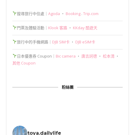
搜尋旅行中住處｜
Agoda
‧
Booking
.
Trip.com
門票及體驗活動｜
Klook 客路
‧
KKday 酷遊天
旅行中的手機網路｜
DJB SIM卡
‧
DJB eSIM卡
日本優惠券 Coupon｜
Bic camera
‧
唐吉訶德
‧
松本清
‧
其他 Coupon
粉絲團
toya.dailylife