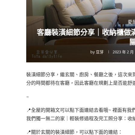
愛
客廳裝潢細節分享｜收納櫃做滿
by
豆芽
2023 年 2 月
裝潢細節分享，繼玄關、廚房、餐廳之後，這次來
分的時間都待在客廳，因此客廳在規劃上是否能舒
–
📍全屋的開箱文可以點下面連結去看哦~ 裡面有
我們獨一無二的家｜輕裝修過程及完工照分享：收納
📍關於玄關的裝潢細節，可以點下面的連結：