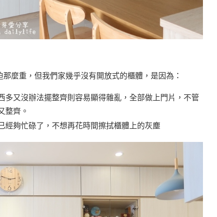
迫那麼重，但我們家幾乎沒有開放式的櫃體，是因為：
西多又沒辦法擺整齊則容易顯得雜亂，全部做上門片，不管
又整齊。
已經夠忙碌了，不想再花時間擦拭櫃體上的灰塵