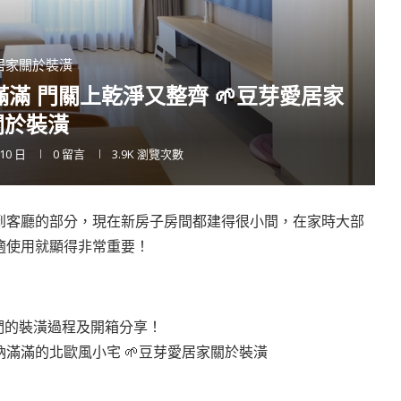
居家關於裝潢
滿 門關上乾淨又整齊 🌱豆芽愛居家
關於裝潢
 10 日
0 留言
3.9K
瀏覽次數
到客廳的部分，現在新房子房間都建得很小間，在家時大部
適使用就顯得非常重要！
我們的裝潢過程及開箱分享！
滿滿的北歐風小宅 🌱豆芽愛居家關於裝潢